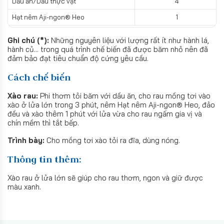
Dầu ăn/Dầu thực vật
4
Hạt nêm Aji-ngon® Heo
1
Ghi chú (*):
Những nguyên liệu với lượng rất ít như hành lá,
hành củ... trong quá trình chế biến đã được băm nhỏ nên đã
đảm bảo đạt tiêu chuẩn độ cứng yêu cầu.
Cách chế biến
Xào rau:
Phi thơm tỏi băm với dầu ăn, cho rau mồng tơi vào
xào ở lửa lớn trong 3 phút, nêm Hạt nêm Aji-ngon® Heo, đảo
đều và xào thêm 1 phút với lửa vừa cho rau ngấm gia vị và
chín mềm thì tắt bếp.
Trình bày:
Cho mồng tơi xào tỏi ra đĩa, dùng nóng.
Thông tin thêm:
Xào rau ở lửa lớn sẽ giúp cho rau thơm, ngon và giữ được
màu xanh.