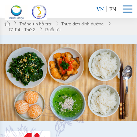
VN
EN
Thông tin hỗ trợ
Thực đơn dinh dưỡng
G1-E4 - Thứ 2
Buổi tối