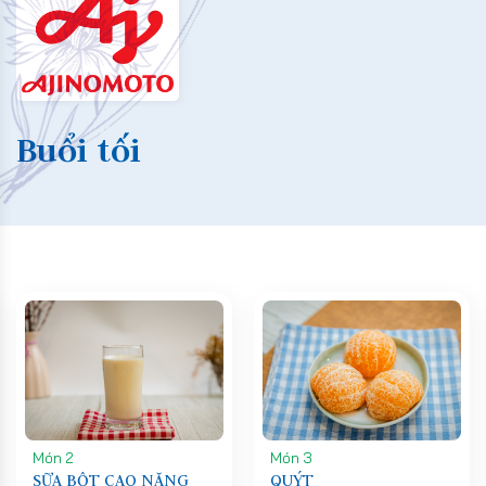
Buổi tối
Món 2
Món 3
SỮA BỘT CAO NĂNG
QUÝT