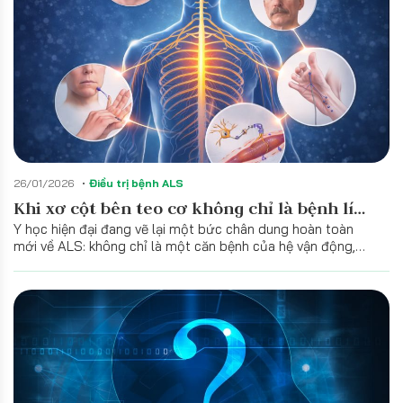
26/01/2026
Điều trị bệnh ALS
Khi xơ cột bên teo cơ không chỉ là bệnh lí
Y học hiện đại đang vẽ lại một bức chân dung hoàn toàn
của chuyên khoa Thần kinh: Những cuộc
mới về ALS: không chỉ là một căn bệnh của hệ vận động,
chiến thầm lặng
mà là một rối loạn đa hệ thống phức tạp, giống như một
trận động đất mà tâm chấn là các tế bào thần kinh vận
động, nhưng những cơn dư chấn lại lan tỏa đến mọi ngóc
ngách của cơ thể và tâm trí.