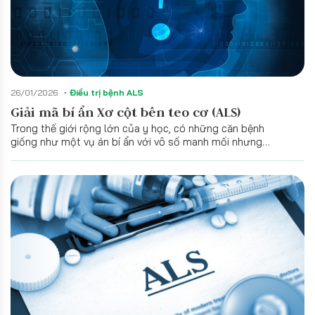
26/01/2026
Điều trị bệnh ALS
Giải mã bí ẩn Xơ cột bên teo cơ (ALS)
Trong thế giới rộng lớn của y học, có những căn bệnh
giống như một vụ án bí ẩn với vô số manh mối nhưng
không có một thủ phạm duy nhất. Xơ cột bên teo cơ
(Amyotrophic Lateral Sclerosis - ALS) chính là một bệnh lí
như vậy – không đến từ một nguyên nhân đơn lẻ hay tuân
theo bất kì một kịch bản định sẵn nào.