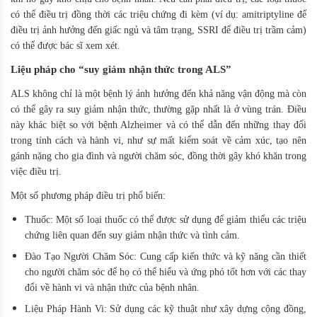
có thể điều trị đồng thời các triệu chứng đi kèm (ví dụ: amitriptyline để
điều trị ảnh hưởng đến giấc ngủ và tâm trạng, SSRI để điều trị trầm cảm)
có thể được bác sĩ xem xét.
Liệu pháp cho “suy giảm nhận thức trong ALS”
ALS không chỉ là một bệnh lý ảnh hưởng đến khả năng vận động mà còn
có thể gây ra suy giảm nhận thức, thường gặp nhất là ở vùng trán. Điều
này khác biệt so với bệnh Alzheimer và có thể dẫn đến những thay đổi
trong tính cách và hành vi, như sự mất kiểm soát về cảm xúc, tạo nên
gánh nặng cho gia đình và người chăm sóc, đồng thời gây khó khăn trong
việc điều trị.
Một số phương pháp điều trị phổ biến:
Thuốc: Một số loại thuốc có thể được sử dụng để giảm thiểu các triệu
chứng liên quan đến suy giảm nhận thức và tình cảm.
Đào Tạo Người Chăm Sóc: Cung cấp kiến thức và kỹ năng cần thiết
cho người chăm sóc để họ có thể hiểu và ứng phó tốt hơn với các thay
đổi về hành vi và nhận thức của bệnh nhân.
Liệu Pháp Hành Vi: Sử dụng các kỹ thuật như xây dựng cộng đồng,