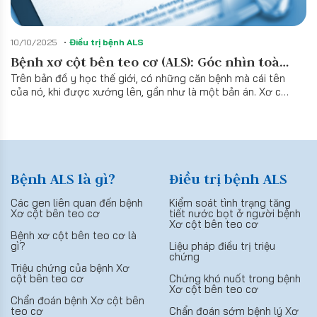
10/10/2025
Điều trị bệnh ALS
Bệnh xơ cột bên teo cơ (ALS): Góc nhìn toàn
Trên bản đồ y học thế giới, có những căn bệnh mà cái tên
diện từ Thế giới đến Việt Nam
của nó, khi được xướng lên, gần như là một bản án. Xơ cột
bên teo cơ (Amyotrophic Lateral Sclerosis - ALS) là một
trong những cái tên như vậy. Đây là một bệnh lí gây phá
huỷ dần hệ thần kinh vận động, làm cắt đứt con đường kết
nối giữa não bộ và hệ cơ.
Bệnh ALS là gì?
Điều trị bệnh ALS
Các gen liên quan đến bệnh
Kiểm soát tình trạng tăng
Xơ cột bên teo cơ
tiết nước bọt ở người bệnh
Xơ cột bên teo cơ
Bệnh xơ cột bên teo cơ là
gì?
Liệu pháp điều trị triệu
chứng
Triệu chứng của bệnh Xơ
cột bên teo cơ
Chứng khó nuốt trong bệnh
Xơ cột bên teo cơ
Chẩn đoán bệnh Xơ cột bên
teo cơ
Chẩn đoán sớm bệnh lý Xơ