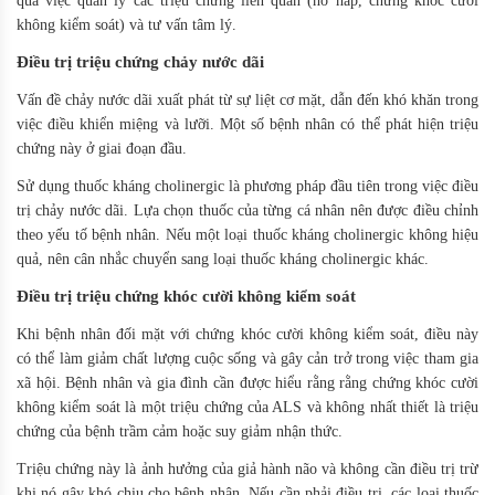
qua việc quản lý các triệu chứng liên quan (hô hấp, chứng khóc cười
không kiểm soát) và tư vấn tâm lý.
Điều trị triệu chứng chảy nước dãi
Vấn đề chảy nước dãi xuất phát từ sự liệt cơ mặt, dẫn đến khó khăn trong
việc điều khiển miệng và lưỡi. Một số bệnh nhân có thể phát hiện triệu
chứng này ở giai đoạn đầu.
Sử dụng thuốc kháng cholinergic là phương pháp đầu tiên trong việc điều
trị chảy nước dãi. Lựa chọn thuốc của từng cá nhân nên được điều chỉnh
theo yếu tố bệnh nhân. Nếu một loại thuốc kháng cholinergic không hiệu
quả, nên cân nhắc chuyển sang loại thuốc kháng cholinergic khác.
Điều trị triệu chứng khóc cười không kiểm soát
Khi bệnh nhân đối mặt với chứng khóc cười không kiểm soát, điều này
có thể làm giảm chất lượng cuộc sống và gây cản trở trong việc tham gia
xã hội. Bệnh nhân và gia đình cần được hiểu rằng rằng chứng khóc cười
không kiểm soát là một triệu chứng của ALS và không nhất thiết là triệu
chứng của bệnh trầm cảm hoặc suy giảm nhận thức.
Triệu chứng này là ảnh hưởng của giả hành não và không cần điều trị trừ
khi nó gây khó chịu cho bệnh nhân. Nếu cần phải điều trị, các loại thuốc