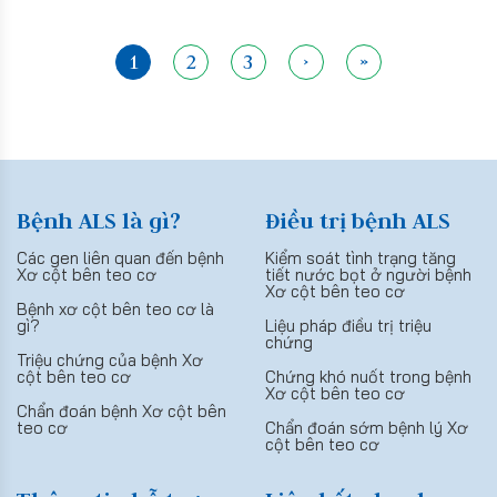
không còn là cuộc chiến đơn độc. Thay vào đó, nó là một
hành trình mà ở đó người bệnh và các chuyên gia trong vai
trò người bạn đồng hành sẽ cùng nhau lèo lái con thuyền qua
1
2
3
›
»
sóng gió để cập bến bờ của một cuộc sống chất lượng và ý
nghĩa nhất có thể.
Bệnh ALS là gì?
Điều trị bệnh ALS
Các gen liên quan đến bệnh
Kiểm soát tình trạng tăng
Xơ cột bên teo cơ
tiết nước bọt ở người bệnh
Xơ cột bên teo cơ
Bệnh xơ cột bên teo cơ là
gì?
Liệu pháp điều trị triệu
chứng
Triệu chứng của bệnh Xơ
cột bên teo cơ
Chứng khó nuốt trong bệnh
Xơ cột bên teo cơ
Chẩn đoán bệnh Xơ cột bên
teo cơ
Chẩn đoán sớm bệnh lý Xơ
cột bên teo cơ