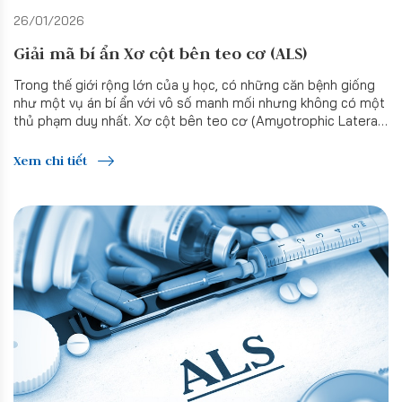
26/01/2026
Giải mã bí ẩn Xơ cột bên teo cơ (ALS)
Trong thế giới rộng lớn của y học, có những căn bệnh giống
như một vụ án bí ẩn với vô số manh mối nhưng không có một
thủ phạm duy nhất. Xơ cột bên teo cơ (Amyotrophic Lateral
Sclerosis - ALS) chính là một bệnh lí như vậy – không đến từ
một nguyên nhân đơn lẻ hay tuân theo bất kì một kịch bản
Xem chi tiết
định sẵn nào.