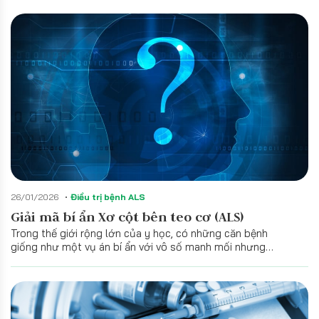
trận động đất mà tâm chấn là các tế bào thần kinh vận
động, nhưng những cơn dư chấn lại lan tỏa đến mọi ngóc
ngách của cơ thể và tâm trí.
26/01/2026
Điều trị bệnh ALS
Giải mã bí ẩn Xơ cột bên teo cơ (ALS)
Trong thế giới rộng lớn của y học, có những căn bệnh
giống như một vụ án bí ẩn với vô số manh mối nhưng
không có một thủ phạm duy nhất. Xơ cột bên teo cơ
(Amyotrophic Lateral Sclerosis - ALS) chính là một bệnh lí
như vậy – không đến từ một nguyên nhân đơn lẻ hay tuân
theo bất kì một kịch bản định sẵn nào.