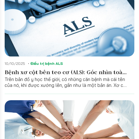
10/10/2025
Điều trị bệnh ALS
Bệnh xơ cột bên teo cơ (ALS): Góc nhìn toàn
Trên bản đồ y học thế giới, có những căn bệnh mà cái tên
diện từ Thế giới đến Việt Nam
của nó, khi được xướng lên, gần như là một bản án. Xơ cột
bên teo cơ (Amyotrophic Lateral Sclerosis - ALS) là một
trong những cái tên như vậy. Đây là một bệnh lí gây phá
huỷ dần hệ thần kinh vận động, làm cắt đứt con đường kết
nối giữa não bộ và hệ cơ.