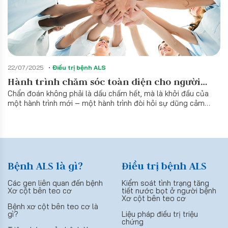
22/07/2025
Điều trị bệnh ALS
Hành trình chăm sóc toàn diện cho người
Chẩn đoán không phải là dấu chấm hết, mà là khởi đầu của
bệnh mắc xơ cột bên teo cơ
một hành trình mới – một hành trình đòi hỏi sự dũng cảm
của người bệnh, sự thấu hiểu từ người thân, và quan trọng
hơn cả, làmột kế hoạch chăm sóc được xây dựng bài bản
bởi đội ngũ nhân viên y tế cùng phối hợp với gia đình và
người bệnh. Đây không còn là cuộc chiến đơn độc. Thay
vào đó, nó là một hành trình mà ở đó người bệnh và các
chuyên gia trong vai trò người bạn đồng hành sẽ cùng nhau
Bệnh ALS là gì?
Điều trị bệnh ALS
lèo lái con thuyền qua sóng gió để cập bến bờ của một
cuộc sống chất lượng và ý nghĩa nhất có thể.
Các gen liên quan đến bệnh
Kiểm soát tình trạng tăng
Xơ cột bên teo cơ
tiết nước bọt ở người bệnh
Xơ cột bên teo cơ
Bệnh xơ cột bên teo cơ là
gì?
Liệu pháp điều trị triệu
chứng