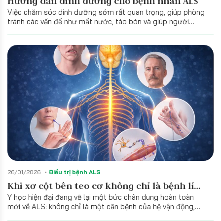
Hướng dẫn dinh dưỡng cho bệnh nhân ALS
Việc chăm sóc dinh dưỡng sớm rất quan trọng, giúp phòng
tránh các vấn đề như mất nước, táo bón và giúp người
bệnh đỡ mệt mỏi hơn, kéo dài thời gian sống còn.
26/01/2026
Điều trị bệnh ALS
Khi xơ cột bên teo cơ không chỉ là bệnh lí
Y học hiện đại đang vẽ lại một bức chân dung hoàn toàn
của chuyên khoa Thần kinh: Những cuộc
mới về ALS: không chỉ là một căn bệnh của hệ vận động,
chiến thầm lặng
mà là một rối loạn đa hệ thống phức tạp, giống như một