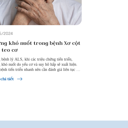
5/2024
ng khó nuốt trong bệnh Xơ cột
 teo cơ
 bệnh lý ALS, khi các triệu chứng tiến triển,
 khó nuốt do yếu cơ và suy hô hấp sẽ xuất hiện.
bệnh tiến triển nhanh nên cần đánh giá liên tục và
g xuyên mức độ suy giảm chức năng và làm việc
chi tiết
c chuyên gia y tế để đưa ra các biện pháp tốt hơn.
cả khi chứng khó nuốt xuất hiện, vẫn có thể duy
ứng thú ăn uống trong thời gian dài bằng cách nghĩ
c dạng thức ăn và thực hiện các bài tập phục hồi
năng.