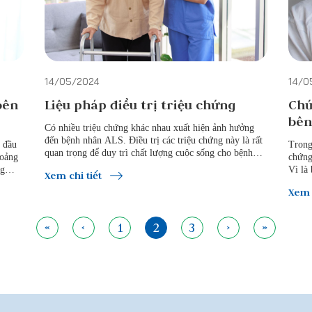
điện thần kinh cơ và chưa có phương pháp
điều trị khỏi. Các phương pháp điều trị hiện tại
gồm điều trị điều biến bệnh và điều trị triệu
chứng.
14/05/2024
14/0
bên
Liệu pháp điều trị triệu chứng
Chứ
bên
Có nhiều triệu chứng khác nhau xuất hiện ảnh hưởng
đến bệnh nhân ALS. Điều trị các triệu chứng này là rất
g đầu
Trong
quan trọng để duy trì chất lượng cuộc sống cho bệnh
hoảng
chứng
nhân. Khi điều trị bệnh, bác sĩ sẽ xem xét liệu các triệu
ng
Vì là 
Xem chi tiết
chứng có thể ảnh hưởng đến cuộc sống của bệnh nhân
ư khó
thườn
Xem 
như thế nào và có hướng điều trị phù hợp.
ây ra
với cá
Ngay 
trì h
«
‹
1
2
3
›
»
ra cá
chức 