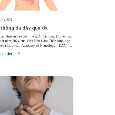
7/2024
thông dạ dày qua da
các khuyến cáo trên thế giới, đặc biệt, khuyến cáo
hất năm 2024 của Viện Hàn Lâm Thần kinh học
Âu (European Academy of Neurology - EAN),
ông dạ dày ra da cần được chỉ định sớm ở những
chi tiết
đoạn đầu của bệnh khi bệnh nhân bắt đầu có những
ề về dinh dưỡng.