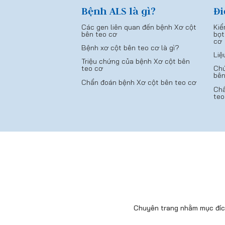
Bệnh ALS là gì?
Đi
Các gen liên quan đến bệnh Xơ cột
Kiể
bên teo cơ
bọt
cơ
Bệnh xơ cột bên teo cơ là gì?
Liệ
Triệu chứng của bệnh Xơ cột bên
teo cơ
Chứ
bên
Chẩn đoán bệnh Xơ cột bên teo cơ
Chẩ
teo
Chuyên trang nhằm mục đích