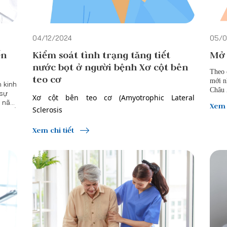
04/12/2024
05/0
ến
Kiểm soát tình trạng tăng tiết
Mở 
nước bọt ở người bệnh Xơ cột bên
Theo 
teo cơ
mới n
n kinh
Châu 
 sự
Xơ cột bên teo cơ (Amyotrophic Lateral
mở th
ỏ não
Xem 
giai 
Sclerosis
c, cổ
có
vấn đ
, ALS
là
thức,
Xem chi tiết
6, và
 trí
2016
não
 Sĩ.
)
ời
 phát,
là bệnh thường gặp nhất trong nhóm bệnh
Neuron vận động. Tỷ lệ mắc khoảng 4-6 người
trên 100.000 dân. Cho tới nay, chấn đoán bệnh
chủ yếu dựa vào lâm sàng kết hợp chẩn đoán