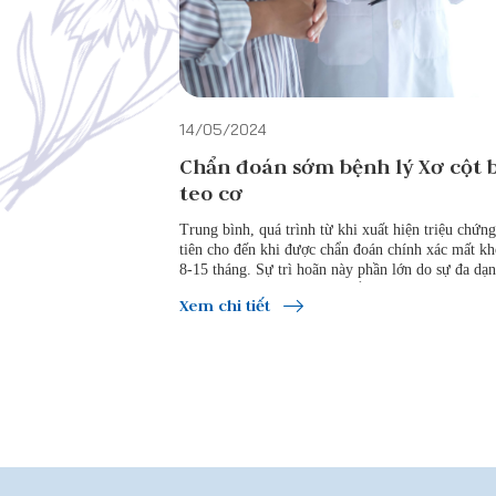
14/05/2024
Chẩn đoán sớm bệnh lý Xơ cột 
teo cơ
Trung bình, quá trình từ khi xuất hiện triệu chứn
tiên cho đến khi được chẩn đoán chính xác mất k
8-15 tháng. Sự trì hoãn này phần lớn do sự đa dạ
trong triệu chứng và tiến triển của bệnh, cũng nh
Xem chi tiết
khăn trong việc xác định nguyên nhân chính xác g
các triệu chứng.