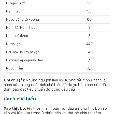
Bí ngô/Bí đỏ
20
Hành tây
35
Nước dùng từ xương
60
Hành lá/Hành hoa
3
Hành củ (khô)
3
Nước lọc
440
Dầu ăn/Dầu thực vật
4
Hạt nêm Aji-ngon® Heo
1,5
Nước mắm
0,5
Ghi chú (*):
Những nguyên liệu với lượng rất ít như hành lá,
hành củ... trong quá trình chế biến đã được băm nhỏ nên đã
đảm bảo đạt tiêu chuẩn độ cứng yêu cầu.
Cách chế biến
Xào thịt bò:
Phi thơm hành băm với dầu ăn, cho thịt bò vào
xào với lửa vừa trong 3 phút, đến khi thịt bò chín thì nêm