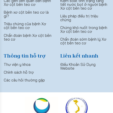
Các gen liên quan đến bệnh
Kiểm soát tình trạng tăng
Xơ cột bên teo cơ
tiết nước bọt ở người bệnh
Xơ cột bên teo cơ
Bệnh xơ cột bên teo cơ là
gì?
Liệu pháp điều trị triệu
chứng
Triệu chứng của bệnh Xơ
cột bên teo cơ
Chứng khó nuốt trong bệnh
Xơ cột bên teo cơ
Chẩn đoán bệnh Xơ cột bên
teo cơ
Chẩn đoán sớm bệnh lý Xơ
cột bên teo cơ
Thông tin hỗ trợ
Liên kết nhanh
Thư viện y khoa
Điều Khoản Sử Dụng
Website
Chính sách hỗ trợ
Các câu hỏi thường gặp