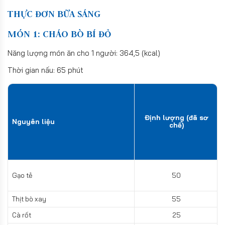
THỰC ĐƠN BỮA SÁNG
MÓN 1: CHÁO BÒ BÍ ĐỎ
Năng lượng món ăn cho 1 người: 364,5 (kcal)
Thời gian nấu: 65 phút
Định lượng (đã sơ
Nguyên liệu
chế)
Gạo tẻ
50
Thịt bò xay
55
Cà rốt
25