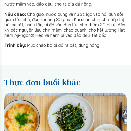
nước mắm vào, đảo đều, cho ra đĩa để riêng.
Nấu cháo:
Cho gạo, nước dùng và nước lọc vào nồi đun sôi
giảm lửa nhỏ, đun khoảng 30 phút. Khi cháo chín, cho tiếp thịt
bò, cà rốt, hành tây, bí đỏ vào đun lửa nhỏ thêm 30 phút, đến
khi các nguyên liệu chín mềm, cháo quánh, cho hết lượng Hạt
nêm Aji-ngon® Heo và hành lá vào đảo đều, tắt bếp.
Trình bày:
Múc cháo bò bí đỏ ra bát, dùng nóng.
Thực đơn buổi khác