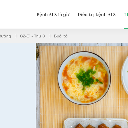
Bệnh ALS là gì?
Điều trị bệnh ALS
T
 dưỡng
G2-E1 - Thứ 3
Buổi tối