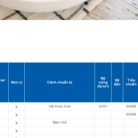
Độ
 sơ
Độ
Tiêu
Đơn vị
Cách chuẩn bị
cứng
đặc
chuẩn
(N/m²)
g
Cắt khúc 5cm
5x10⁴
20434
g
20434
g
Băm nhỏ
g