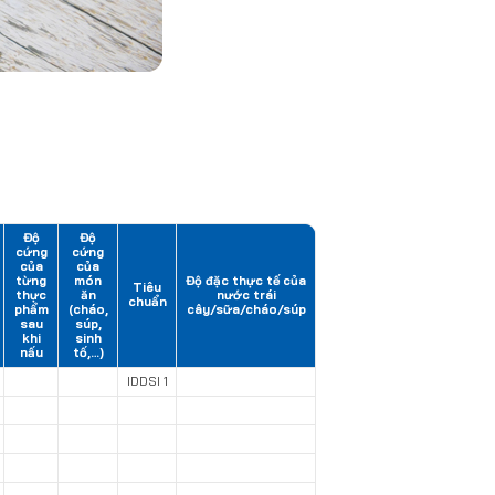
Độ
Độ
cứng
cứng
của
của
từng
món
Độ đặc thực tế của
Tiêu
thực
ăn
nước trái
chuẩn
phẩm
(cháo,
cây/sữa/cháo/súp
sau
súp,
khi
sinh
nấu
tố,…)
IDDSI 1