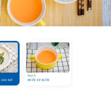
Món 5
 XÀO MỀ
NƯỚC ÉP BƯỞI