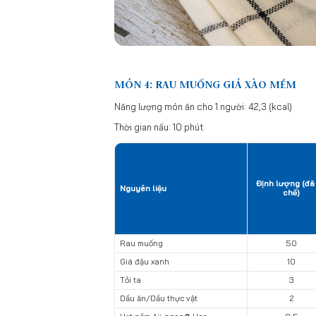
MÓN 4: RAU MUỐNG GIÁ XÀO MỀM
Năng lượng món ăn cho 1 người: 42,3 (kcal)
Thời gian nấu: 10 phút
Định lượng (đã
Nguyên liệu
chế)
Rau muống
50
Giá đậu xanh
10
Tỏi ta
3
Dầu ăn/Dầu thực vật
2