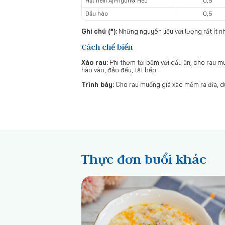
Hạt nêm Aji-ngon® Heo
0,5
Dầu hào
0,5
Ghi chú (*):
Những nguyên liệu với lượng rất ít n
Cách chế biến
Xào rau:
Phi thơm tỏi băm với dầu ăn, cho rau m
hào vào, đảo đều, tắt bếp.
Trình bày:
Cho rau muống giá xào mềm ra đĩa, d
Thực đơn buổi khác