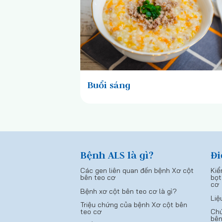
Buổi sáng
Bệnh ALS là gì?
Đi
Các gen liên quan đến bệnh Xơ cột
Kiể
bên teo cơ
bọt
cơ
Bệnh xơ cột bên teo cơ là gì?
Liệ
Triệu chứng của bệnh Xơ cột bên
teo cơ
Chứ
bên