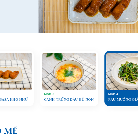
Món 3
Món 4
 BASA KHO NHỪ
CANH TRỨNG ĐẬU HŨ NON
RAU MUỐNG GIÁ
O MỀ