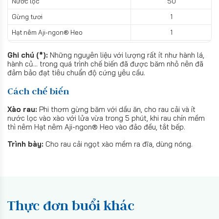
Nước lọc
50
Gừng tươi
1
Hạt nêm Aji-ngon® Heo
1
Ghi chú (*):
Những nguyên liệu với lượng rất ít như hành lá,
hành củ... trong quá trình chế biến đã được băm nhỏ nên đã
đảm bảo đạt tiêu chuẩn độ cứng yêu cầu.
Cách chế biến
Xào rau:
Phi thơm gừng băm với dầu ăn, cho rau cải và ít
nước lọc vào xào với lửa vừa trong 5 phút, khi rau chín mềm
thì nêm Hạt nêm Aji-ngon® Heo vào đảo đều, tắt bếp.
Trình bày:
Cho rau cải ngọt xào mềm ra đĩa, dùng nóng.
Thực đơn buổi khác