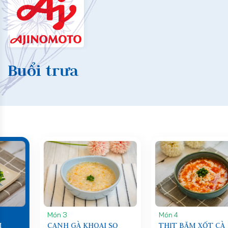
Buổi trưa
Món 3
Món 4
CANH GÀ KHOAI SỌ
THỊT BĂM XỐT CÀ