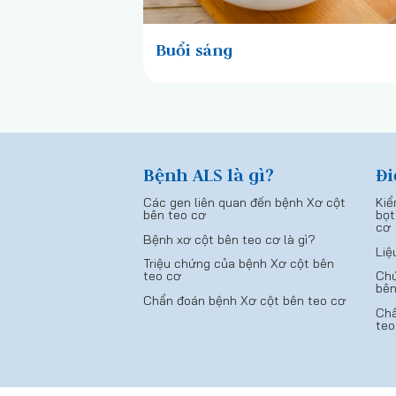
Buổi sáng
Bệnh ALS là gì?
Đi
Các gen liên quan đến bệnh Xơ cột
Kiể
bên teo cơ
bọt
cơ
Bệnh xơ cột bên teo cơ là gì?
Liệ
Triệu chứng của bệnh Xơ cột bên
teo cơ
Chứ
bên
Chẩn đoán bệnh Xơ cột bên teo cơ
Chẩ
teo