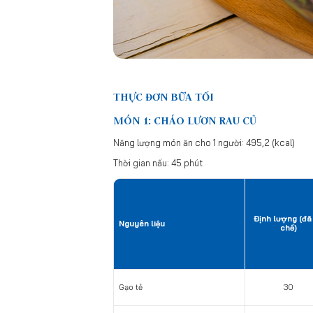
THỰC ĐƠN BỮA TỐI
MÓN 1: CHÁO LƯƠN RAU CỦ
Năng lượng món ăn cho 1 người: 495,2 (kcal)
Thời gian nấu: 45 phút
Định lượng (đã
Nguyên liệu
chế)
Gạo tẻ
30