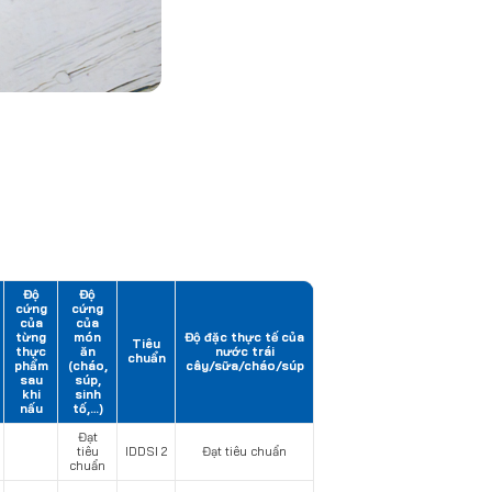
Độ
Độ
cứng
cứng
của
của
từng
món
Độ đặc thực tế của
Tiêu
thực
ăn
nước trái
chuẩn
phẩm
(cháo,
cây/sữa/cháo/súp
sau
súp,
khi
sinh
nấu
tố,…)
Đạt
tiêu
IDDSI 2
Đạt tiêu chuẩn
chuẩn