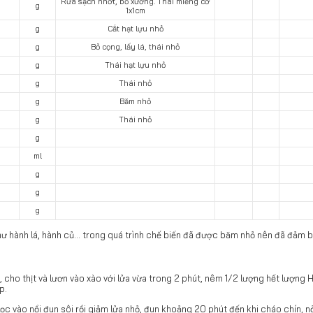
Rửa sạch nhớt, bỏ xương. Thái miếng cỡ
g
1x1cm
g
Cắt hạt lựu nhỏ
g
Bỏ cọng, lấy lá, thái nhỏ
g
Thái hạt lựu nhỏ
g
Thái nhỏ
g
Băm nhỏ
g
Thái nhỏ
g
ml
g
g
g
hư hành lá, hành củ... trong quá trình chế biến đã được băm nhỏ nên đã đảm 
 cho thịt và lươn vào xào với lửa vừa trong 2 phút, nêm 1/2 lượng hết lượn
p.
ọc vào nồi đun sôi rồi giảm lửa nhỏ, đun khoảng 20 phút đến khi cháo chín, nở