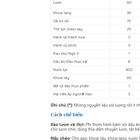
Lươn
90
Khoai lang
30
Cải bó xôi
15
Thịt lợn (heo) xay
25
Hành lá/Hành hoa
3
Hành củ (khô)
3
Rau mùi/Ngò rí
1
Dầu ăn/Dầu thực vật
8
Nước lọc
400
Khoai tây
90
Bột cô đặc thực phẩm
1
Hạt nêm Aji-ngon® Heo
3
Ghi chú (*):
Những nguyên liệu với lượng rất ít n
Cách chế biến
Xào lươn và thịt:
Phi thơm hành băm với dầu ăn,
cho lươn chín, dùng thìa dầm nhuyễn lươn, tắt bế
Nấu cháo:
Cho gạo, khoai tây, khoai lang, nước l