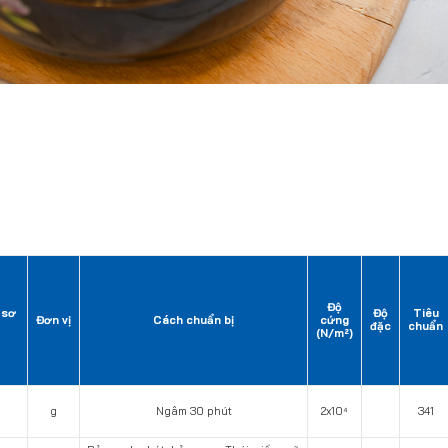
Độ
 sơ
Độ
Tiêu
Đơn vị
Cách chuẩn bị
cứng
đặc
chuẩn
(N/m²)
g
Ngâm 30 phút
2x10⁴
341