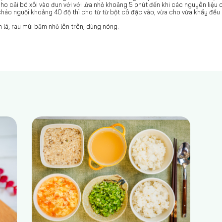
 cho cải bó xôi vào đun với với lửa nhỏ khoảng 5 phút đến khi các nguyên li
 cháo nguội khoảng 40 độ thì cho từ từ bột cô đặc vào, vừa cho vừa khấy đều
 lá, rau mùi băm nhỏ lên trên, dùng nóng.