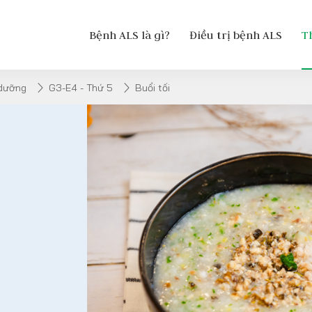
Bệnh ALS là gì?
Điều trị bệnh ALS
T
 dưỡng
G3-E4 - Thứ 5
Buổi tối