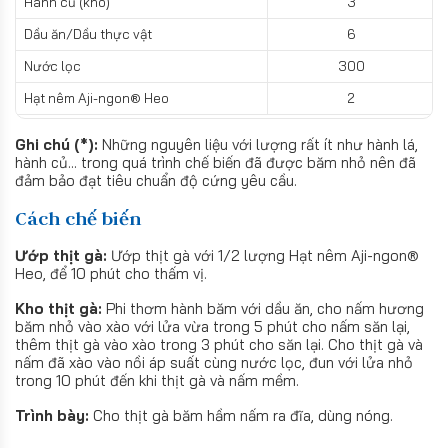
Hành củ (khô)
3
Dầu ăn/Dầu thực vật
6
Nước lọc
300
Hạt nêm Aji-ngon® Heo
2
Ghi chú (*):
Những nguyên liệu với lượng rất ít như hành lá,
hành củ... trong quá trình chế biến đã được băm nhỏ nên đã
đảm bảo đạt tiêu chuẩn độ cứng yêu cầu.
Cách chế biến
Ướp thịt gà:
Ướp thịt gà với 1/2 lượng Hạt nêm Aji-ngon®
Heo, để 10 phút cho thấm vị.
Kho thịt gà:
Phi thơm hành băm với dầu ăn, cho nấm hương
băm nhỏ vào xào với lửa vừa trong 5 phút cho nấm săn lại,
thêm thịt gà vào xào trong 3 phút cho săn lại. Cho thịt gà và
nấm đã xào vào nồi áp suất cùng nước lọc, đun với lửa nhỏ
trong 10 phút đến khi thịt gà và nấm mềm.
Trình bày:
Cho thịt gà băm hầm nấm ra đĩa, dùng nóng.