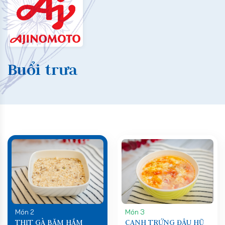
Buổi trưa
Món 2
Món 3
THỊT GÀ BĂM HẦM
CANH TRỨNG ĐẬU HŨ