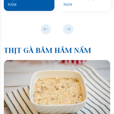
NẤM
NON
THỊT GÀ BĂM HẦM NẤM