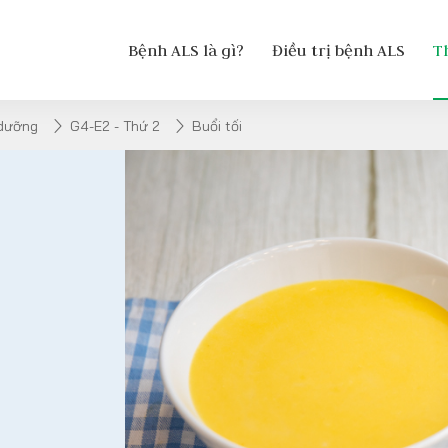
Bệnh ALS là gì?
Điều trị bệnh ALS
T
 dưỡng
G4-E2 - Thứ 2
Buổi tối