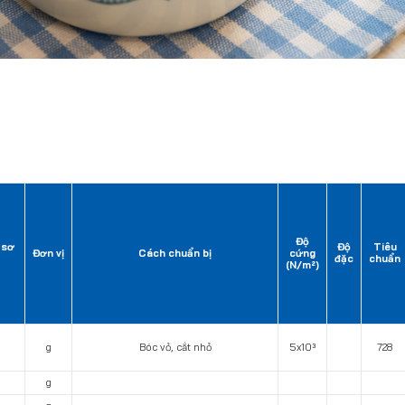
Độ
 sơ
Độ
Tiêu
Đơn vị
Cách chuẩn bị
cứng
đặc
chuẩn
(N/m²)
g
Bóc vỏ, cắt nhỏ
5x10³
728
g