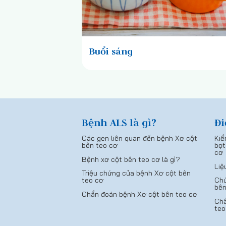
Buổi sáng
Bệnh ALS là gì?
Đi
Các gen liên quan đến bệnh Xơ cột
Kiể
bên teo cơ
bọt
cơ
Bệnh xơ cột bên teo cơ là gì?
Liệ
Triệu chứng của bệnh Xơ cột bên
teo cơ
Chứ
bên
Chẩn đoán bệnh Xơ cột bên teo cơ
Chẩ
teo