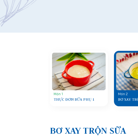
Món 1
Món 2
THỰC ĐƠN BỮA PHỤ 1
BƠ XAY TR
BƠ XAY TRỘN SỮA