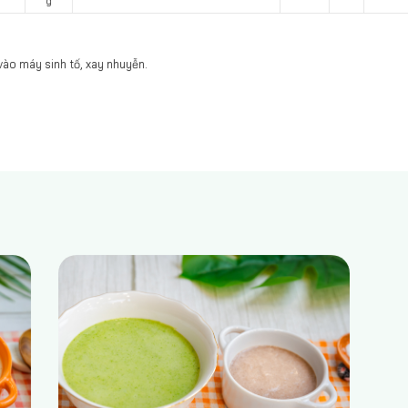
g
ào máy sinh tố, xay nhuyễn.