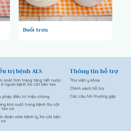
Buổi trưa
ều trị bệnh ALS
Thông tin hỗ trợ
m soát tình trạng tăng tiết nước
Thư viện y khoa
 ở người bệnh Xơ cột bên teo
Chính sách hỗ trợ
Các câu hỏi thường gặp
u pháp điều trị triệu chứng
ng khó nuốt trong bệnh Xơ cột
 teo cơ
n đoán sớm bệnh lý Xơ cột bên
 cơ