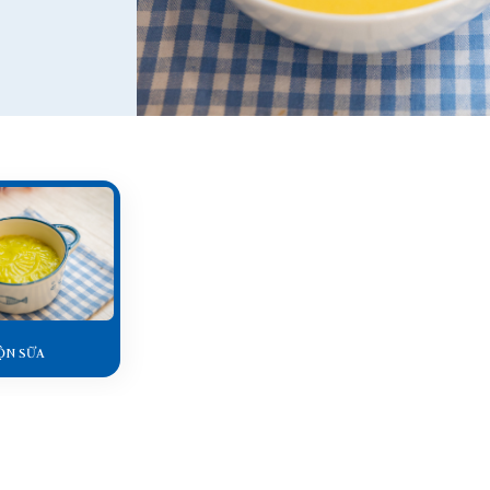
ỘN SỮA