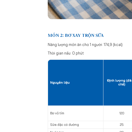
MÓN 2: BƠ XAY TRỘN SỮA
Năng lượng món ăn cho 1 người: 174,9 (kcal)
Thời gian nấu: 0 phút
Định lượng (đã
Nguyên liệu
chế)
Bơ vỏ tím
120
Sữa đặc có đường
25