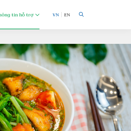
hông tin hỗ trợ
VN
EN