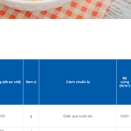
Độ
g (đã sơ chế)
Đơn vị
Cách chuẩn bị
cứng
(N/m²)
150
g
Chần qua nước sôi
5x10⁵