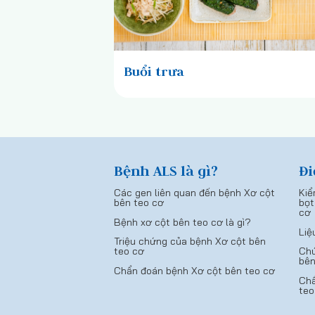
Buổi trưa
Bệnh ALS là gì?
Đi
Các gen liên quan đến bệnh Xơ cột
Kiể
bên teo cơ
bọt
cơ
Bệnh xơ cột bên teo cơ là gì?
Liệ
Triệu chứng của bệnh Xơ cột bên
teo cơ
Chứ
bên
Chẩn đoán bệnh Xơ cột bên teo cơ
Chẩ
teo