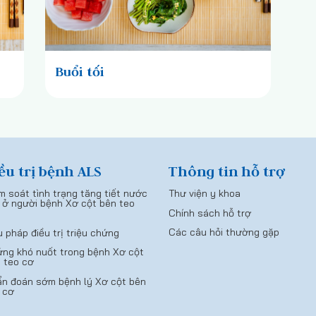
Buổi tối
ều trị bệnh ALS
Thông tin hỗ trợ
m soát tình trạng tăng tiết nước
Thư viện y khoa
 ở người bệnh Xơ cột bên teo
Chính sách hỗ trợ
Các câu hỏi thường gặp
u pháp điều trị triệu chứng
ng khó nuốt trong bệnh Xơ cột
 teo cơ
n đoán sớm bệnh lý Xơ cột bên
 cơ