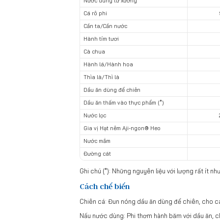
Nước dùng từ xương
Cá rô phi
Cần ta/Cần nước
Hành tím tươi
Cà chua
Hành lá/Hành hoa
Thìa là/Thì là
Dầu ăn dùng để chiên
Dầu ăn thấm vào thực phẩm (*)
Nước lọc
Gia vị Hạt nêm Aji-ngon® Heo
Nước mắm
Đường cát
Ghi chú (*): Những nguyên liệu với lượng rất ít 
Cách chế biến
Chiên cá: Đun nóng dầu ăn dùng để chiên, cho cá 
Nấu nước dùng: Phi thơm hành băm với dầu ăn, c