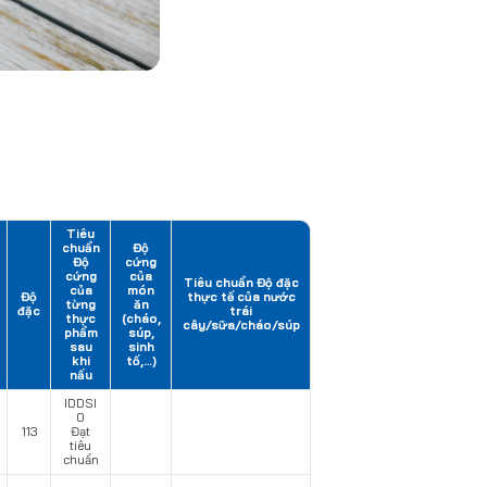
Tiêu
chuẩn
Độ
Độ
cứng
cứng
của
Tiêu chuẩn Độ đặc
của
món
Độ
thực tế của nước
từng
ăn
đặc
trái
thực
(cháo,
cây/sữa/cháo/súp
phẩm
súp,
sau
sinh
khi
tố,…)
nấu
IDDSI
0
113
Đạt
tiêu
chuẩn