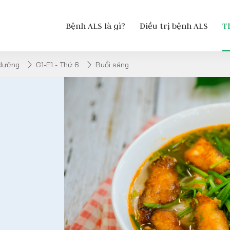
Bệnh ALS là gì?
Điều trị bệnh ALS
T
 dưỡng
G1-E1 - Thứ 6
Buổi sáng