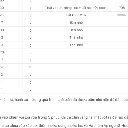
80
g
90
g
Thái vát lát mỏng, xát muối hạt, rửa sạch.
798
25
g
Cắt khúc 2cm
30987
7
g
Băm nhỏ
30
g
Băm nhỏ
3
g
Thái nhỏ
3
g
Thái nhỏ
70
g
7
g
220
ml
2
g
1
g
1
g
như hành lá, hành củ... trong quá trình chế biến đã được băm nhỏ nên đã đảm 
vào chiên với lửa vừa trong 5 phút. Khi cá chín vàng hai mặt vớt ra để ráo dầ
ho cà chua vào xào sơ, thêm nước dùng, nước lọc và Hạt nêm Aji-ngon® Heo,