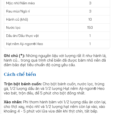
Mộc nhĩ/Nấm mèo
3
Rau mùi/Ngò rí
3
Hành củ (khô)
10
Nước lọc
150
Dầu ăn/Dầu thực vật
1
Hạt nêm Aji-ngon® Heo
1
Ghi chú (*):
Những nguyên liệu với lượng rất ít như hành lá,
hành củ... trong quá trình chế biến đã được băm nhỏ nên đã
đảm bảo đạt tiêu chuẩn độ cứng yêu cầu.
Cách chế biến
Trộn bột bánh cuốn:
Cho bột bánh cuốn, nước lọc, trứng
gà, 1/2 lượng dầu ăn và 1/2 lượng Hạt nêm Aji-ngon® Heo
vào bát, trộn đều, để 5 phút cho bột đồng nhất.
Xào nhân:
Phi thơm hành băm với 1/2 lượng dầu ăn còn lại,
cho thịt xay, mộc nhĩ và 1/2 lượng hạt nêm còn lại vào, xào
khoảng 4 - 5 phút với lửa vừa đến khi thịt chín, tắt bếp.