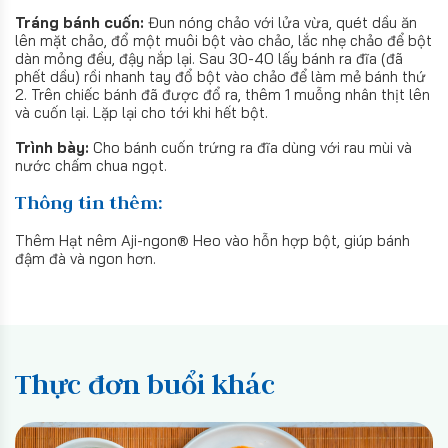
Tráng bánh cuốn:
Đun nóng chảo với lửa vừa, quét dầu ăn
lên mặt chảo, đổ một muôi bột vào chảo, lắc nhẹ chảo để bột
dàn mỏng đều, đậy nắp lại. Sau 30-40 lấy bánh ra đĩa (đã
phết dầu) rồi nhanh tay đổ bột vào chảo để làm mẻ bánh thứ
2. Trên chiếc bánh đã được đổ ra, thêm 1 muỗng nhân thịt lên
và cuốn lại. Lặp lại cho tới khi hết bột.
Trình bày:
Cho bánh cuốn trứng ra đĩa dùng với rau mùi và
nước chấm chua ngọt.
Thông tin thêm:
Thêm Hạt nêm Aji-ngon® Heo vào hỗn hợp bột, giúp bánh
đậm đà và ngon hơn.
Thực đơn buổi khác