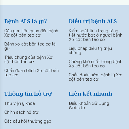
Bệnh ALS là gì?
Điều trị bệnh ALS
Các gen liên quan đến bệnh
Kiểm soát tình trạng tăng
Xơ cột bên teo cơ
tiết nước bọt ở người bệnh
Xơ cột bên teo cơ
Bệnh xơ cột bên teo cơ là
gì?
Liệu pháp điều trị triệu
chứng
Triệu chứng của bệnh Xơ
cột bên teo cơ
Chứng khó nuốt trong bệnh
Xơ cột bên teo cơ
Chẩn đoán bệnh Xơ cột bên
teo cơ
Chẩn đoán sớm bệnh lý Xơ
cột bên teo cơ
Thông tin hỗ trợ
Liên kết nhanh
Thư viện y khoa
Điều Khoản Sử Dụng
Website
Chính sách hỗ trợ
Các câu hỏi thường gặp