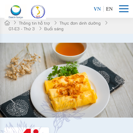
VN
EN
Thông tin hỗ trợ
Thực đơn dinh dưỡng
G1-E3 - Thứ 3
Buổi sáng