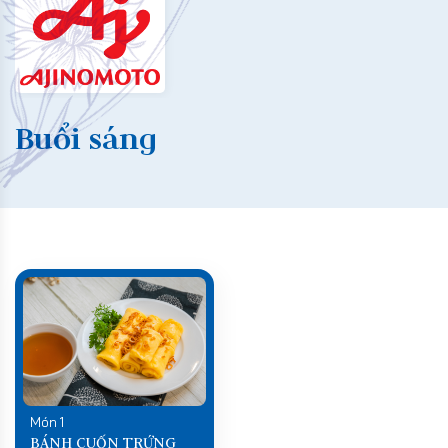
Buổi sáng
Món 1
BÁNH CUỐN TRỨNG