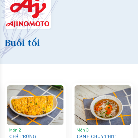
Buổi tối
Món 2
Món 3
CHẢ TRỨNG
CANH CHUA THỊT