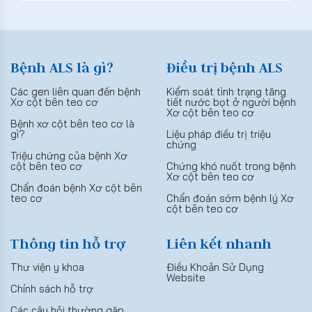
Bệnh ALS là gì?
Điều trị bệnh ALS
Các gen liên quan đến bệnh
Kiểm soát tình trạng tăng
Xơ cột bên teo cơ
tiết nước bọt ở người bệnh
Xơ cột bên teo cơ
Bệnh xơ cột bên teo cơ là
gì?
Liệu pháp điều trị triệu
chứng
Triệu chứng của bệnh Xơ
cột bên teo cơ
Chứng khó nuốt trong bệnh
Xơ cột bên teo cơ
Chẩn đoán bệnh Xơ cột bên
teo cơ
Chẩn đoán sớm bệnh lý Xơ
cột bên teo cơ
Thông tin hỗ trợ
Liên kết nhanh
Thư viện y khoa
Điều Khoản Sử Dụng
Website
Chính sách hỗ trợ
Các câu hỏi thường gặp