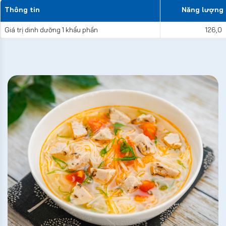
Thông tin
Năng lượng 
Giá trị dinh dưỡng 1 khẩu phần
126,0