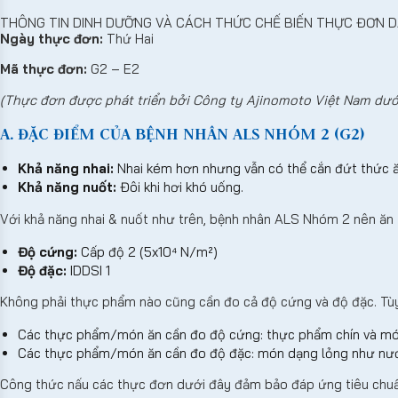
THÔNG TIN DINH DƯỠNG VÀ CÁCH THỨC CHẾ BIẾN THỰC ĐƠN D
Ngày thực đơn:
Thứ Hai
Mã thực đơn:
G2 – E2
(Thực đơn được phát triển bởi Công ty Ajinomoto Việt Nam dướ
A. ĐẶC ĐIỂM CỦA BỆNH NHÂN ALS NHÓM 2 (G2)
Khả năng nhai:
Nhai kém hơn nhưng vẫn có thể cắn đứt thức ă
Khả năng nuốt:
Đôi khi hơi khó uống.
Với khả năng nhai & nuốt như trên, bệnh nhân ALS Nhóm 2 nên ăn
Độ cứng:
Cấp độ 2 (5x10⁴ N/m²)
Độ đặc:
IDDSI 1
Không phải thực phẩm nào cũng cần đo cả độ cứng và độ đặc. Tù
Các thực phẩm/món ăn cần đo độ cứng: thực phẩm chín và món
Các thực phẩm/món ăn cần đo độ đặc: món dạng lỏng như nước
Công thức nấu các thực đơn dưới đây đảm bảo đáp ứng tiêu chuẩn