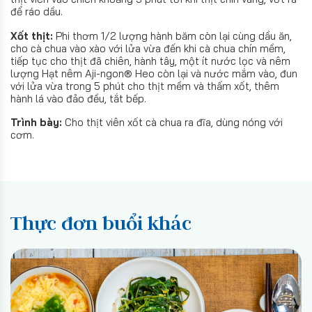
để ráo dầu.
Xốt thịt:
Phi thơm 1/2 lượng hành băm còn lại cùng dầu ăn,
cho cà chua vào xào với lửa vừa đến khi cà chua chín mềm,
tiếp tục cho thịt đã chiên, hành tây, một ít nước lọc và nêm
lượng Hạt nêm Aji-ngon® Heo còn lại và nước mắm vào, đun
với lửa vừa trong 5 phút cho thịt mềm và thấm xốt, thêm
hành lá vào đảo đều, tắt bếp.
Trình bày:
Cho thịt viên xốt cà chua ra đĩa, dùng nóng với
cơm.
Thực đơn buổi khác