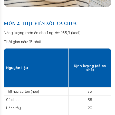
MÓN 2: THỊT VIÊN XỐT CÀ CHUA
Năng lượng món ăn cho 1 người: 165,9 (kcal)
Thời gian nấu: 15 phút
Định lượng (đã sơ
Nguyên liệu
chế)
Thịt nạc vai lợn (heo)
75
Cà chua
55
Hành tây
20