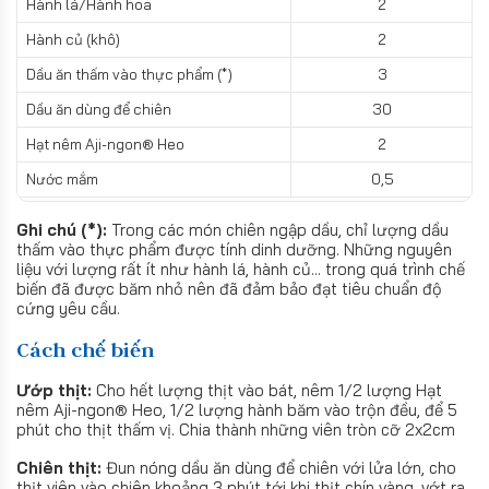
Hành lá/Hành hoa
2
Hành củ (khô)
2
Dầu ăn thấm vào thực phẩm (*)
3
Dầu ăn dùng để chiên
30
Hạt nêm Aji-ngon® Heo
2
Nước mắm
0,5
Ghi chú (*):
Trong các món chiên ngập dầu, chỉ lượng dầu
thấm vào thực phẩm được tính dinh dưỡng. Những nguyên
liệu với lượng rất ít như hành lá, hành củ... trong quá trình chế
biến đã được băm nhỏ nên đã đảm bảo đạt tiêu chuẩn độ
cứng yêu cầu.
Cách chế biến
Ướp thịt:
Cho hết lượng thịt vào bát, nêm 1/2 lượng Hạt
nêm Aji-ngon® Heo, 1/2 lượng hành băm vào trộn đều, để 5
phút cho thịt thấm vị. Chia thành những viên tròn cỡ 2x2cm
Chiên thịt:
Đun nóng dầu ăn dùng để chiên với lửa lớn, cho
thịt viên vào chiên khoảng 3 phút tới khi thịt chín vàng, vớt ra