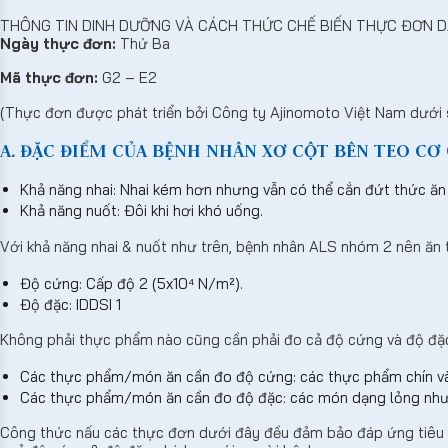
THÔNG TIN DINH DƯỠNG VÀ CÁCH THỨC CHẾ BIẾN THỰC ĐƠN D
Ngày thực đơn:
Thứ Ba
Mã thực đơn:
G2 – E2
(Thực đơn được phát triển bởi Công ty Ajinomoto Việt Nam dưới 
A. ĐẶC ĐIỂM CỦA BỆNH NHÂN XƠ CỘT BÊN TEO CƠ (
Khả năng nhai: Nhai kém hơn nhưng vẫn có thể cắn đứt thức ăn
Khả năng nuốt: Đôi khi hơi khó uống.
Với khả năng nhai & nuốt như trên, bệnh nhân ALS nhóm 2 nên ăn
Độ cứng: Cấp độ 2 (5x10⁴ N/m²).
Độ đặc: IDDSI 1
Không phải thực phẩm nào cũng cần phải đo cả độ cứng và độ đặ
Các thực phẩm/món ăn cần đo độ cứng: các thực phẩm chín và
Các thực phẩm/món ăn cần đo độ đặc: các món dạng lỏng như 
Công thức nấu các thực đơn dưới đây đều đảm bảo đáp ứng tiêu c