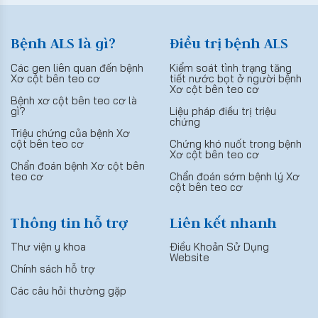
Bệnh ALS là gì?
Điều trị bệnh ALS
Các gen liên quan đến bệnh
Kiểm soát tình trạng tăng
Xơ cột bên teo cơ
tiết nước bọt ở người bệnh
Xơ cột bên teo cơ
Bệnh xơ cột bên teo cơ là
gì?
Liệu pháp điều trị triệu
chứng
Triệu chứng của bệnh Xơ
cột bên teo cơ
Chứng khó nuốt trong bệnh
Xơ cột bên teo cơ
Chẩn đoán bệnh Xơ cột bên
teo cơ
Chẩn đoán sớm bệnh lý Xơ
cột bên teo cơ
Thông tin hỗ trợ
Liên kết nhanh
Thư viện y khoa
Điều Khoản Sử Dụng
Website
Chính sách hỗ trợ
Các câu hỏi thường gặp