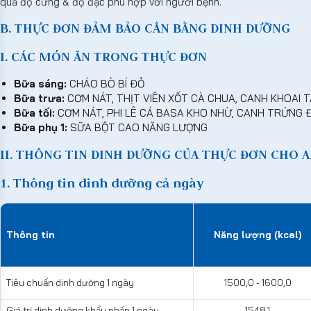
quả độ cứng & độ đặc phù hợp với người bệnh.
B. THỰC ĐƠN ĐẢM BẢO CÂN BẰNG DINH DƯỠNG
I. CÁC MÓN ĂN TRONG THỰC ĐƠN
Bữa sáng:
CHÁO BÒ BÍ ĐỎ
Bữa trưa:
CƠM NÁT, THỊT VIÊN XỐT CÀ CHUA, CANH KHOAI T
Bữa tối:
CƠM NÁT, PHI LÊ CÁ BASA KHO NHỪ, CANH TRỨNG 
Bữa phụ 1:
SỮA BỘT CAO NĂNG LƯỢNG
II. THÔNG TIN DINH DƯỠNG CỦA THỰC ĐƠN CHO A
1. Thông tin dinh dưỡng cả ngày
Thông tin
Năng lượng (kcal)
Tiêu chuẩn dinh dưỡng 1 ngày
1500,0 - 1600,0
Giá trị dinh dưỡng khẩu phần 1 ngày
1548,1