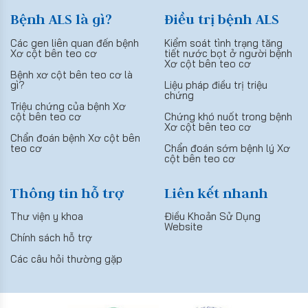
Bệnh ALS là gì?
Điều trị bệnh ALS
Các gen liên quan đến bệnh
Kiểm soát tình trạng tăng
Xơ cột bên teo cơ
tiết nước bọt ở người bệnh
Xơ cột bên teo cơ
Bệnh xơ cột bên teo cơ là
gì?
Liệu pháp điều trị triệu
chứng
Triệu chứng của bệnh Xơ
cột bên teo cơ
Chứng khó nuốt trong bệnh
Xơ cột bên teo cơ
Chẩn đoán bệnh Xơ cột bên
teo cơ
Chẩn đoán sớm bệnh lý Xơ
cột bên teo cơ
Thông tin hỗ trợ
Liên kết nhanh
Thư viện y khoa
Điều Khoản Sử Dụng
Website
Chính sách hỗ trợ
Các câu hỏi thường gặp