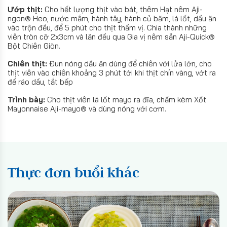
Ướp thịt:
Cho hết lượng thịt vào bát, thêm Hạt nêm Aji-
ngon® Heo, nước mắm, hành tây, hành củ băm, lá lốt, dầu ăn
vào trộn đều, để 5 phút cho thịt thấm vị. Chia thành những
viên tròn cỡ 2x3cm và lăn đều qua Gia vị nêm sẵn Aji-Quick®
Bột Chiên Giòn.
Chiên thịt:
Đun nóng dầu ăn dùng để chiên với lửa lớn, cho
thịt viên vào chiên khoảng 3 phút tới khi thịt chín vàng, vớt ra
để ráo dầu, tắt bếp
Trình bày:
Cho thịt viên lá lốt mayo ra đĩa, chấm kèm Xốt
Mayonnaise Aji-mayo® và dùng nóng với cơm.
Thực đơn buổi khác