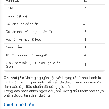
Hành tây
10
Lá lốt
4
Hành củ (khô)
3
Dầu ăn dùng để chiên
45
Dầu ăn thấm vào thực phẩm (*)
5
Hạt nêm Aji-ngon® Heo
1
Nước mắm
1
Xốt Mayonnaise Aji-mayo®
4
Gia vị nêm sẵn Aji-Quick® Bột Chiên
2
Giòn
Ghi chú (*):
Những nguyên liệu với lượng rất ít như hành lá,
hành củ... trong quá trình chế biến đã được băm nhỏ nên đã
đảm bảo đạt tiêu chuẩn độ cứng yêu cầu.
Trong các món chiên ngập dầu, chỉ lượng dầu thấm vào thực
phẩm được tính dinh dưỡng
Cách chế biến