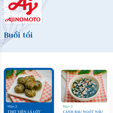
Buổi tối
Món 2
Món 3
THỊT VIÊN LÁ LỐT
CANH RAU NGÓT NẤU