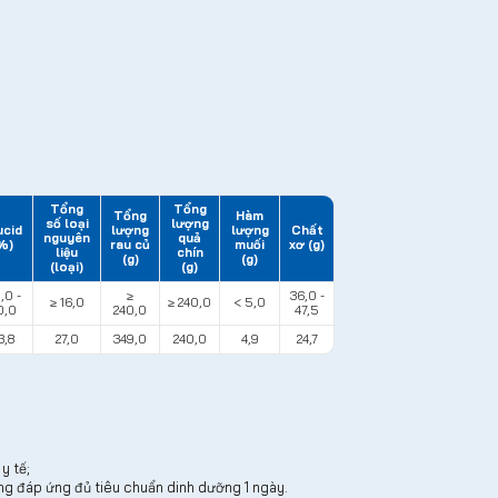
Tổng
Tổng
Tổng
Hàm
số loại
lượng
ucid
lượng
lượng
Chất
nguyên
quả
%)
rau củ
muối
xơ (g)
liệu
chín
(g)
(g)
(loại)
(g)
,0 -
≥
36,0 -
≥ 16,0
≥ 240,0
< 5,0
0,0
240,0
47,5
3,8
27,0
349,0
240,0
4,9
24,7
y tế;
ng đáp ứng đủ tiêu chuẩn dinh dưỡng 1 ngày.