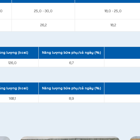
,0
25,0 - 30,0
18,0 - 25,0
26,2
18,2
ng lượng (kcal)
Năng lượng bữa phụ/cả ngày (%)
126,0
6,7
ng lượng (kcal)
Năng lượng bữa phụ/cả ngày (%)
168,1
8,9