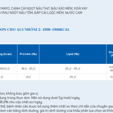
MAYO, CANH CẢI NGỌT NẤU THỊT, BẦU XÀO MỀM, XOÀI XAY
ANH RAU NGÓT NẤU TÔM, BẮP CẢI LUỘC MỀM, NƯỚC CAM
ĐƠN CHO ALS NHÓM 2: 1800-1900KCAL
Gl
g (kcal)
Protein (%)
Lipid (%)
(
50
 1900,0
18,0 - 25,0
25,0 - 35,0
6
9,0
21,2
25,0
5
 đơn, không bao gồm gia vị;
ử dụng trong thực đơn. Nên sử dụng dưới 5g muối/ngày;
 68,6% nhu cầu chất xơ/ngày;
thể, bệnh nhân cần được bổ sung thêm chất xơ theo chỉ dẫn của chuyên gia 
ơn cân bằng dinh dưỡng, giá trị dinh dưỡng của khẩu phần lựa chọn sẽ khô