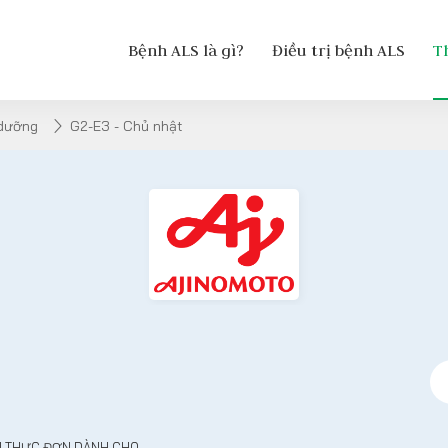
Bệnh ALS là gì?
Điều trị bệnh ALS
T
 dưỡng
G2-E3 - Chủ nhật
N THỰC ĐƠN DÀNH CHO