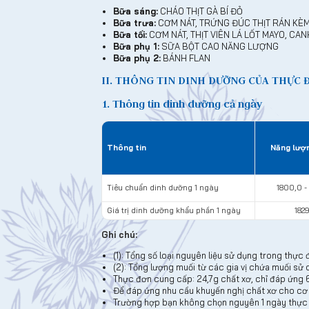
Bữa sáng:
CHÁO THỊT GÀ BÍ ĐỎ
Bữa trưa:
CƠM NÁT, TRỨNG ĐÚC THỊT RÁN KÈM 
Bữa tối:
CƠM NÁT, THỊT VIÊN LÁ LỐT MAYO, C
Bữa phụ 1:
SỮA BỘT CAO NĂNG LƯỢNG
Bữa phụ 2:
BÁNH FLAN
II. THÔNG TIN DINH DƯỠNG CỦA THỰC 
1. Thông tin dinh dưỡng cả ngày
Thông tin
Năng lượn
Tiêu chuẩn dinh dưỡng 1 ngày
1800,0 -
Giá trị dinh dưỡng khẩu phần 1 ngày
182
Ghi chú:
(1): Tổng số loại nguyên liệu sử dụng trong thực
(2): Tổng lượng muối từ các gia vị chứa muối s
Thực đơn cung cấp: 24,7g chất xơ, chỉ đáp ứng
Để đáp ứng nhu cầu khuyến nghị chất xơ cho cơ 
Trường hợp bạn không chọn nguyên 1 ngày thực đ