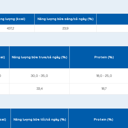
ng lượng (kcal)
Năng lượng bữa sáng/cả ngày (%)
437,2
23,9
al)
Năng lượng bữa trưa/cả ngày (%)
Protein (%)
0
30,0 - 35,0
18,0 - 25,0
33,4
18,7
cal)
Năng lượng bữa tối/cả ngày (%)
Protein (%)