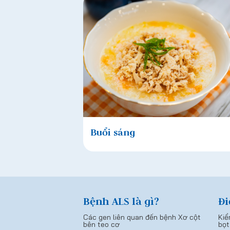
Buổi sáng
Bệnh ALS là gì?
Đi
Các gen liên quan đến bệnh Xơ cột
Kiể
bên teo cơ
bọt