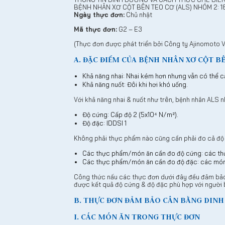
BỆNH NHÂN XƠ CỘT BÊN TEO CƠ (ALS) NHÓM 2: 
Ngày thực đơn:
Chủ nhật
Mã thực đơn:
G2 – E3
(Thực đơn được phát triển bởi Công ty Ajinomoto V
A. ĐẶC ĐIỂM CỦA BỆNH NHÂN XƠ CỘT BÊ
Khả năng nhai: Nhai kém hơn nhưng vẫn có thể c
Khả năng nuốt: Đôi khi hơi khó uống.
Với khả năng nhai & nuốt như trên, bệnh nhân ALS 
Độ cứng: Cấp độ 2 (5x10⁴ N/m²).
Độ đặc: IDDSI 1
Không phải thực phẩm nào cũng cần phải đo cả độ
Các thực phẩm/món ăn cần đo độ cứng: các thự
Các thực phẩm/món ăn cần đo độ đặc: các món 
Công thức nấu các thực đơn dưới đây đều đảm bảo 
được kết quả độ cứng & độ đặc phù hợp với người 
B. THỰC ĐƠN ĐẢM BẢO CÂN BẰNG DIN
I. CÁC MÓN ĂN TRONG THỰC ĐƠN