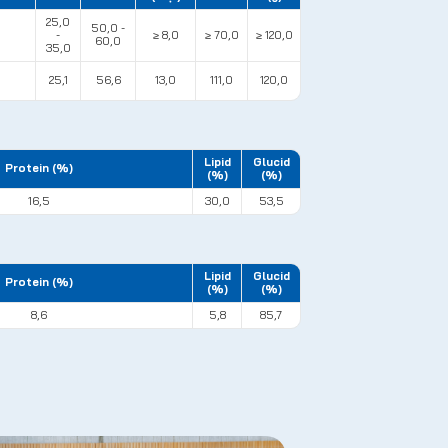
25,0
50,0 -
-
≥ 8,0
≥ 70,0
≥ 120,0
60,0
35,0
25,1
56,6
13,0
111,0
120,0
Lipid
Glucid
Protein (%)
(%)
(%)
16,5
30,0
53,5
Lipid
Glucid
Protein (%)
(%)
(%)
8,6
5,8
85,7