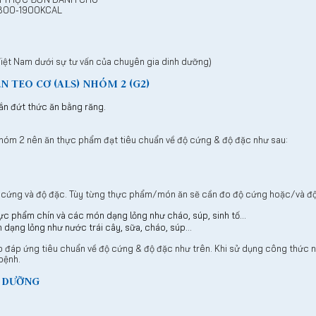
1800-1900KCAL
iệt Nam dưới sự tư vấn của chuyên gia dinh dưỡng)
N TEO CƠ (ALS) NHÓM 2 (G2)
ắn đứt thức ăn bằng răng.
nhóm 2 nên ăn thực phẩm đạt tiêu chuẩn về độ cứng & độ đặc như sau:
 cứng và độ đặc. Tùy từng thực phẩm/món ăn sẽ cần đo độ cứng hoặc/và độ 
c phẩm chín và các món dạng lỏng như cháo, súp, sinh tố…
dạng lỏng như nước trái cây, sữa, cháo, súp…
đáp ứng tiêu chuẩn về độ cứng & độ đặc như trên. Khi sử dụng công thức n
bệnh.
H DƯỠNG