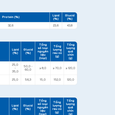
Lipid
Glucid
Protein (%)
(%)
(%)
32,6
23,6
43,8
Tổng
Tổng
Tổng
số loại
lượng
Lipid
Glucid
lượng
nguyên
quả
(%)
(%)
rau củ
liệu
chín
(g)
(loại)
(g)
25,0
50,0 -
-
≥ 8,0
≥ 70,0
≥ 120,0
60,0
35,0
25,0
56,3
15,0
152,0
120,0
Tổng
Tổng
Tổng
số loại
lượng
Lipid
Glucid
lượng
nguyên
quả
(%)
(%)
rau củ
liệu
chín
(g)
(loại)
(g)