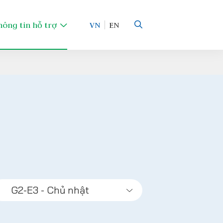
hông tin hỗ trợ
VN
EN