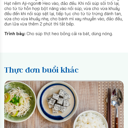
Hạt nêm Aji-ngon® Heo vào, đảo đều. Khi nồi súp sôi trở lại,
cho từ từ hỗn hợp bột năng vào nồi súp, vừa cho vừa khuấy
đều đến khi nồi súp sệt lại, tiếp tục cho từ từ trứng đánh tan,
vừa cho vừa khuấy nhẹ, cho bánh mì xay nhuyễn vào, đảo đều,
đun lửa vừa thêm 2 phút thì tắt bếp.
Trình bày:
Cho súp thịt heo bông cải ra bát, dùng nóng.
Thực đơn buổi khác