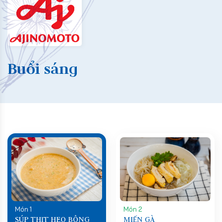
Buổi sáng
Món 1
Món 2
SÚP THỊT HEO BÔNG
MIẾN GÀ