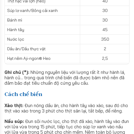
Thịt nạc vai lợn (heo)
40
Súp lơ xanh/Bông cải xanh
30
Bánh mì
30
Hành tây
45
Nước lọc
350
Dầu ăn/Dầu thực vật
2
Hạt nêm Aji-ngon® Heo
2,5
Ghi chú (*):
Những nguyên liệu với lượng rất ít như hành lá,
hành củ... trong quá trình chế biến đã được băm nhỏ nên đã
đảm bảo đạt tiêu chuẩn độ cứng yêu cầu.
Cách chế biến
Xào thịt:
Đun nóng dầu ăn, cho hành tây vào xào, sau đó cho
thịt vào xào trong 3 phút cho thịt săn lại, tắt bếp, để riêng.
Nấu súp:
Đun sôi nước lọc, cho thịt đã xào, hành tây vào đun
với lửa vừa trong 15 phút, tiếp tục cho súp lơ xanh vào nấu
với lửa vừa trong 5 phút cho chín mềm. Nêm toàn bộ lượng