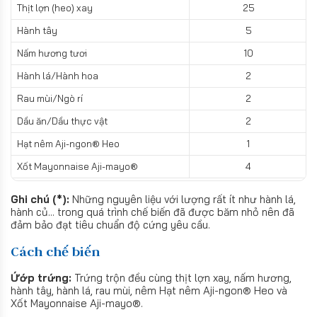
Thịt lợn (heo) xay
25
Hành tây
5
Nấm hương tươi
10
Hành lá/Hành hoa
2
Rau mùi/Ngò rí
2
Dầu ăn/Dầu thực vật
2
Hạt nêm Aji-ngon® Heo
1
Xốt Mayonnaise Aji-mayo®
4
Ghi chú (*):
Những nguyên liệu với lượng rất ít như hành lá,
hành củ... trong quá trình chế biến đã được băm nhỏ nên đã
đảm bảo đạt tiêu chuẩn độ cứng yêu cầu.
Cách chế biến
Ứớp trứng:
Trứng trộn đều cùng thịt lợn xay, nấm hương,
hành tây, hành lá, rau mùi, nêm Hạt nêm Aji-ngon® Heo và
Xốt Mayonnaise Aji-mayo®.