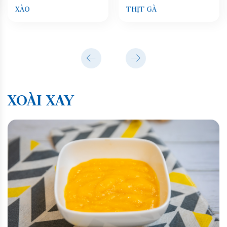
XÀO
THỊT GÀ
XOÀI XAY