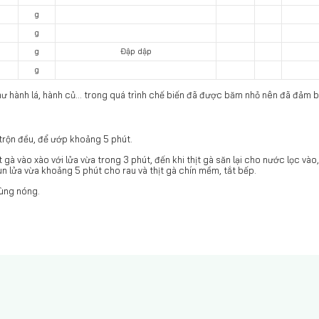
g
g
g
Đập dập
g
hư hành lá, hành củ... trong quá trình chế biến đã được băm nhỏ nên đã đảm 
trộn đều, để ướp khoảng 5 phút.
 gà vào xào với lửa vừa trong 3 phút, đến khi thịt gà săn lại cho nước lọc vào
 lửa vừa khoảng 5 phút cho rau và thịt gà chín mềm, tắt bếp.
dùng nóng.