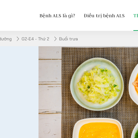
Bệnh ALS là gì?
Điều trị bệnh ALS
T
 dưỡng
G2-E4 - Thứ 2
Buổi trưa