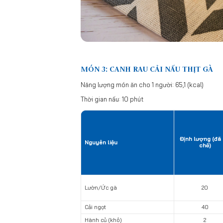
MÓN 3: CANH RAU CẢI NẤU THỊT GÀ
Năng lượng món ăn cho 1 người: 65,1 (kcal)
Thời gian nấu: 10 phút
Định lượng (đã
Nguyên liệu
chế)
Lườn/Ức gà
20
Cải ngọt
40
Hành củ (khô)
2