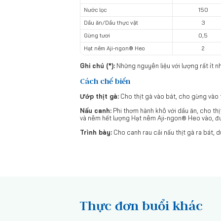
Nước lọc
150
Dầu ăn/Dầu thực vật
3
Gừng tươi
0,5
Hạt nêm Aji-ngon® Heo
2
Ghi chú (*):
Những nguyên liệu với lượng rất ít n
Cách chế biến
Ướp thịt gà:
Cho thịt gà vào bát, cho gừng vào 
Nấu canh:
Phi thơm hành khô với dầu ăn, cho thịt
và nêm hết lượng Hạt nêm Aji-ngon® Heo vào, đun
Trình bày:
Cho canh rau cải nấu thịt gà ra bát, 
Thực đơn buổi khác