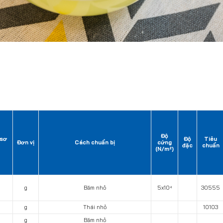
Độ
 sơ
Độ
Tiêu
Đơn vị
Cách chuẩn bị
cứng
đặc
chuẩn
(N/m²)
g
Băm nhỏ
5x10⁴
30555
g
Thái nhỏ
10103
g
Băm nhỏ