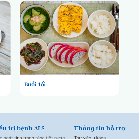
Buổi tối
ều trị bệnh ALS
Thông tin hỗ trợ
m soát tình trạng tăng tiết nước
Thư viện y khoa