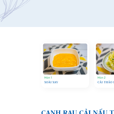
Món 1
Món 2
XOÀI XAY
CẢI THẢO 
CANH RAU CẢI NẤU 