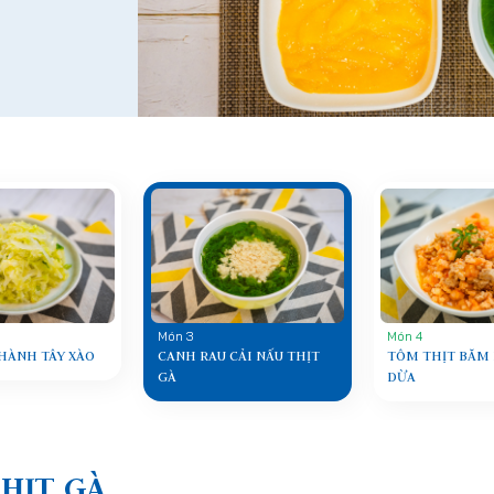
Món 3
Món 4
HÀNH TÂY XÀO
CANH RAU CẢI NẤU THỊT
TÔM THỊT BĂM
GÀ
DỪA
THỊT GÀ