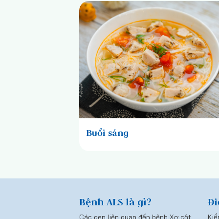
Buổi sáng
Bệnh ALS là gì?
Đi
Các gen liên quan đến bệnh Xơ cột
Kiể