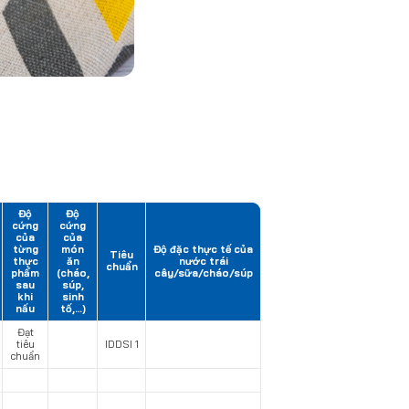
Độ
Độ
cứng
cứng
của
của
từng
món
Độ đặc thực tế của
Tiêu
thực
ăn
nước trái
chuẩn
phẩm
(cháo,
cây/sữa/cháo/súp
sau
súp,
khi
sinh
nấu
tố,…)
Đạt
tiêu
IDDSI 1
chuẩn