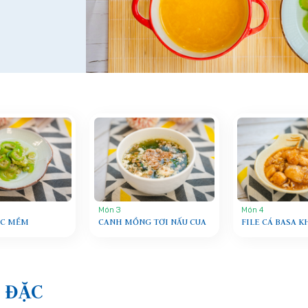
Món 3
Món 4
ỘC MỀM
CANH MỒNG TƠI NẤU CUA
FILE CÁ BASA 
 ĐẶC