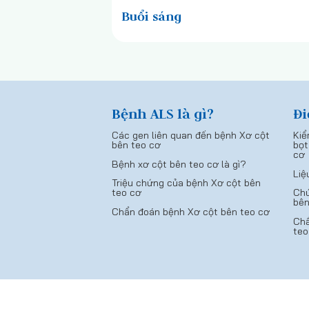
Buổi sáng
Bệnh ALS là gì?
Đi
Các gen liên quan đến bệnh Xơ cột
Kiể
bên teo cơ
bọt
cơ
Bệnh xơ cột bên teo cơ là gì?
Liệ
Triệu chứng của bệnh Xơ cột bên
teo cơ
Chứ
bên
Chẩn đoán bệnh Xơ cột bên teo cơ
Chẩ
teo