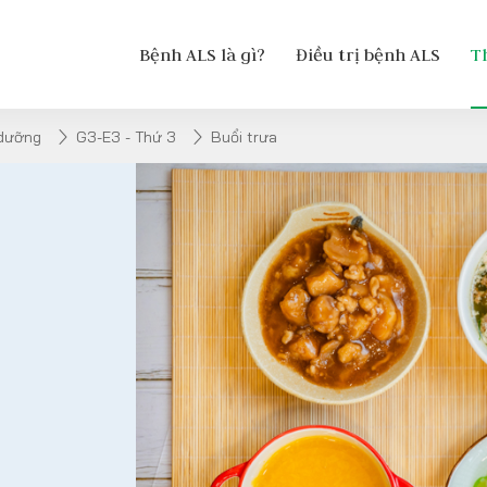
Bệnh ALS là gì?
Điều trị bệnh ALS
T
 dưỡng
G3-E3 - Thứ 3
Buổi trưa