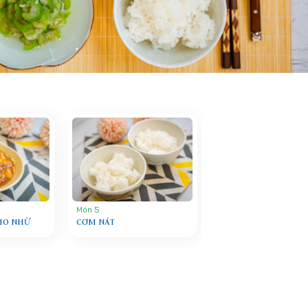
Món 5
KHO NHỪ
CƠM NÁT