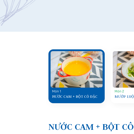
Món 1
Món 2
NƯỚC CAM + BỘT CÔ ĐẶC
MƯỚP LU
NƯỚC CAM + BỘT CÔ