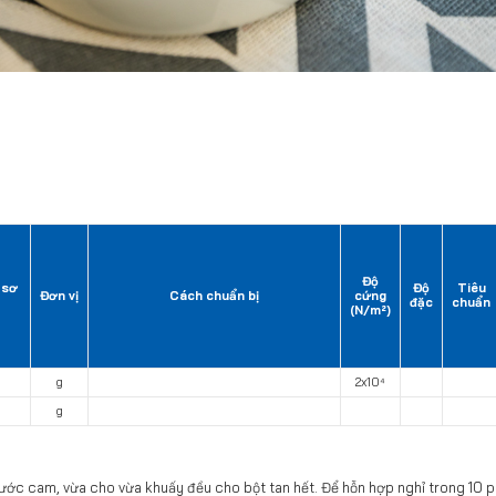
Độ
 sơ
Độ
Tiêu
Đơn vị
Cách chuẩn bị
cứng
đặc
chuẩn
(N/m²)
g
2x10⁴
g
ước cam, vừa cho vừa khuấy đều cho bột tan hết. Để hỗn hợp nghỉ trong 10 p