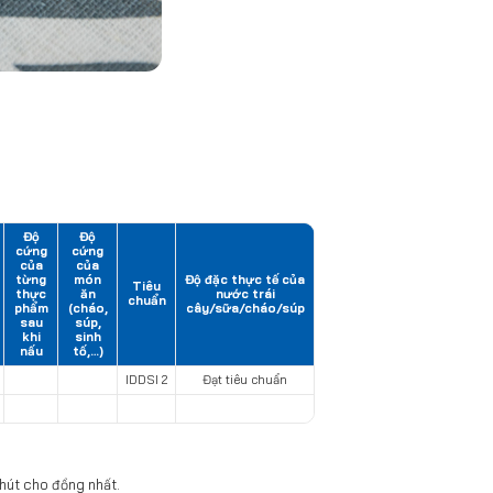
Độ
Độ
cứng
cứng
của
của
từng
món
Độ đặc thực tế của
Tiêu
thực
ăn
nước trái
chuẩn
phẩm
(cháo,
cây/sữa/cháo/súp
sau
súp,
khi
sinh
nấu
tố,…)
IDDSI 2
Đạt tiêu chuẩn
hút cho đồng nhất.