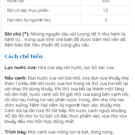
Nước lọc
200
Bột cô đặc thực phẩm
1,5
Hạt nêm Aji-ngon® Heo
3
Ghi chú (*):
Những nguyên liệu với lượng rất ít như hành lá,
hành củ... trong quá trình chế biến đã được băm nhỏ nên đã
đảm bảo đạt tiêu chuẩn độ cứng yêu cầu.
Cách chế biến
Lọc nước cua:
Hòa cua xay với nước, lọc bỏ xác cua.
Nấu canh:
Đun nước cua với lửa nhỏ, vừa đun vừa khuấy nhẹ
theo 1 chiều đến khi nước cua hơi trong và thịt cua hơi kết lại
với nhau thì dừng khuấy. Khi thịt cua kết lại thành một tảng
nổi lên mặt, nước canh sôi thì gạt thịt cua sang bên cạnh nồi,
rồi cho rau mồng tơi vào phần nước trong, dìm nhẹ cho rau
chìm xuống. Nêm Hạt nêm Aji-ngon® Heo vào, khuấy nhẹ.
Canh sôi lại lần nữa thì tắt bếp. Khi nước canh nguội khoảng
40 độ thì cho từ từ bột cô đặc thực phẩm vào, vừa cho vừa
khuấy đều cho hỗn hợp đồng nhất.
Trình bày:
Múc canh cua mồng tơi ra bát, dùng nóng.