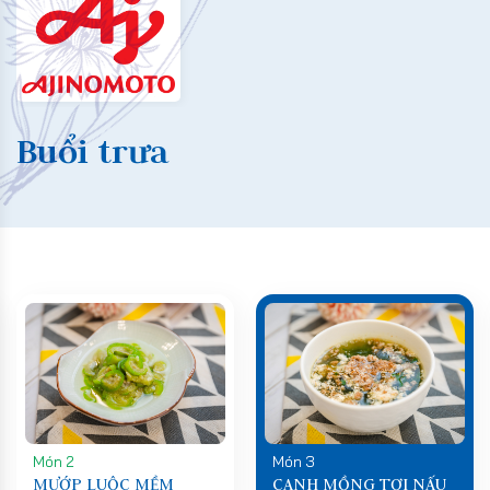
Buổi trưa
Món 2
Món 3
MƯỚP LUỘC MỀM
CANH MỒNG TƠI NẤU