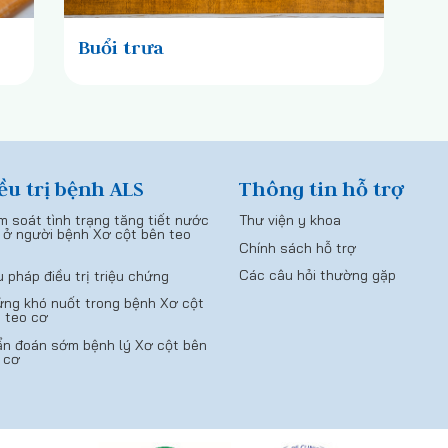
Buổi trưa
ều trị bệnh ALS
Thông tin hỗ trợ
m soát tình trạng tăng tiết nước
Thư viện y khoa
 ở người bệnh Xơ cột bên teo
Chính sách hỗ trợ
Các câu hỏi thường gặp
u pháp điều trị triệu chứng
ng khó nuốt trong bệnh Xơ cột
 teo cơ
n đoán sớm bệnh lý Xơ cột bên
 cơ