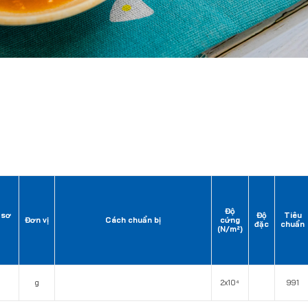
Độ
 sơ
Độ
Tiêu
Đơn vị
Cách chuẩn bị
cứng
đặc
chuẩn
(N/m²)
g
2x10⁴
991