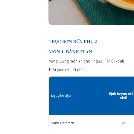
THỰC ĐƠN BỮA PHỤ 2
MÓN 1: BÁNH FLAN
Năng lượng món ăn cho 1 người: 174,6 (kcal)
Thời gian nấu: 0 phút
Định lượng (đã
Nguyên liệu
chế)
Bánh Caramen
120