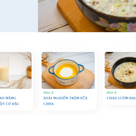
Món 3
Món 4
CAO NĂNG
XOÀI NGHIỀN TRỘN SỮA
CHÁO LƯƠN RAU
ỘT CÔ ĐẶC
CHUA