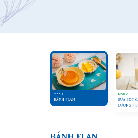
Món 1
Món 2
BÁNH FLAN
SỮA BỘT 
LƯỢNG + B
BÁNH FLAN