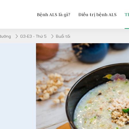
Bệnh ALS là gì?
Điều trị bệnh ALS
T
 dưỡng
G3-E3 - Thứ 5
Buổi tối