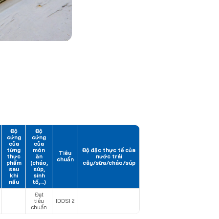
Độ
Độ
cứng
cứng
của
của
từng
món
Độ đặc thực tế của
Tiêu
thực
ăn
nước trái
chuẩn
phẩm
(cháo,
cây/sữa/cháo/súp
sau
súp,
khi
sinh
nấu
tố,…)
Đạt
tiêu
IDDSI 2
chuẩn