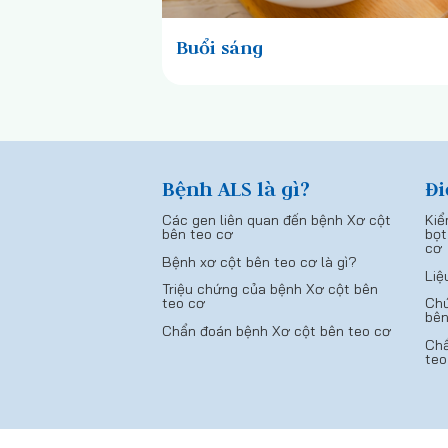
Buổi sáng
Bệnh ALS là gì?
Đi
Các gen liên quan đến bệnh Xơ cột
Kiể
bên teo cơ
bọt
cơ
Bệnh xơ cột bên teo cơ là gì?
Liệ
Triệu chứng của bệnh Xơ cột bên
teo cơ
Chứ
bên
Chẩn đoán bệnh Xơ cột bên teo cơ
Chẩ
teo