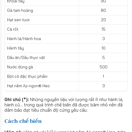
Khoai tây
90
Gà tam hoàng
80
Hạt sen tươi
20
Cà rốt
15
Hành lá/Hành hoa
3
Hành tây
10
Dầu ăn/Dầu thực vật
5
Nước dùng gà
500
Bột cô đặc thực phẩm
1
Hạt nêm Aji-ngon® Heo
3
Ghi chú (*):
Những nguyên liệu với lượng rất ít như hành lá,
hành củ... trong quá trình chế biến đã được băm nhỏ nên đã
đảm bảo đạt tiêu chuẩn độ cứng yêu cầu.
Cách chế biến