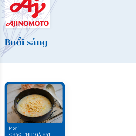
Buổi sáng
Món 1
CHÁO THỊT GÀ HẠT