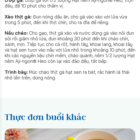
Ướp gà:
Ướp gà với 1/2 lượng Hạt nêm Aji-ngon® Heo, trộn
đều, để 10 phút cho thấm vị.
Xào thịt gà:
Đun nóng dầu ăn, cho gà vào xào với lửa vừa
trong 5 phút, đến khi thịt chín, cho ra đĩa để riêng.
Nấu cháo:
Cho gạo, thịt gà xào và nước dùng gà vào nồi đun
sôi rồi giảm nhỏ lửa, đun khoảng 30 phút đến khi cháo chín,
sánh, mịn. Tiếp tục cho cà rốt, hành tây, khoai lang, khoai tây
và hạt sen tươi vào nấu với lửa nhỏ trong khoảng 10 phút, đến
khi các nguyên liệu chín mềm, cháo quánh, nêm 1/2 lượng Hạt
nêm Aji-ngon® Heo còn lại vào đảo đều, tắt bếp.
Trình bày:
Múc cháo thịt gà hạt sen ra bát, rắc hành lá thái
nhỏ lên trên, dùng nóng.
Thực đơn buổi khác