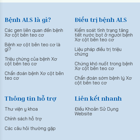
Bệnh ALS là gì?
Điều trị bệnh ALS
Các gen liên quan đến bệnh
Kiểm soát tình trạng tăng
Xơ cột bên teo cơ
tiết nước bọt ở người bệnh
Xơ cột bên teo cơ
Bệnh xơ cột bên teo cơ là
gì?
Liệu pháp điều trị triệu
chứng
Triệu chứng của bệnh Xơ
cột bên teo cơ
Chứng khó nuốt trong bệnh
Xơ cột bên teo cơ
Chẩn đoán bệnh Xơ cột bên
teo cơ
Chẩn đoán sớm bệnh lý Xơ
cột bên teo cơ
Thông tin hỗ trợ
Liên kết nhanh
Thư viện y khoa
Điều Khoản Sử Dụng
Website
Chính sách hỗ trợ
Các câu hỏi thường gặp