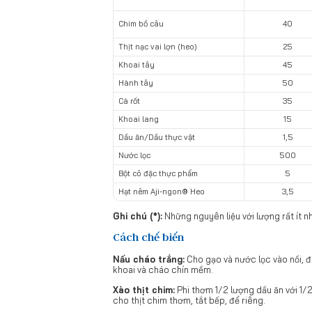
Chim bồ câu
40
Thịt nạc vai lợn (heo)
25
Khoai tây
45
Hành tây
50
Cà rốt
35
Khoai lang
15
Dầu ăn/Dầu thực vật
1,5
Nước lọc
500
Bột cô đặc thực phẩm
5
Hạt nêm Aji-ngon® Heo
3,5
Ghi chú (*):
Những nguyên liệu với lượng rất ít n
Cách chế biến
Nấu cháo trắng:
Cho gạo và nước lọc vào nồi, đ
khoai và cháo chín mềm.
Xào thịt chim:
Phi thơm 1/2 lượng dầu ăn với 1/2
cho thịt chim thơm, tắt bếp, để riêng.