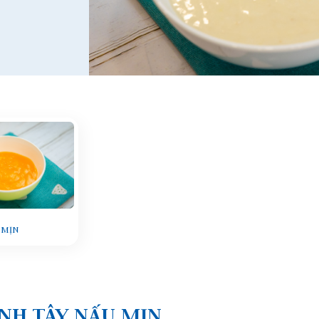
 MỊN
NH TÂY NẤU MỊN