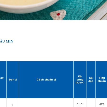
NẤU MỊN
Độ
 sơ
Độ
Tiêu
Đơn vị
Cách chuẩn bị
cứng
đặc
chuẩn
(N/m²)
g
5x10³
475