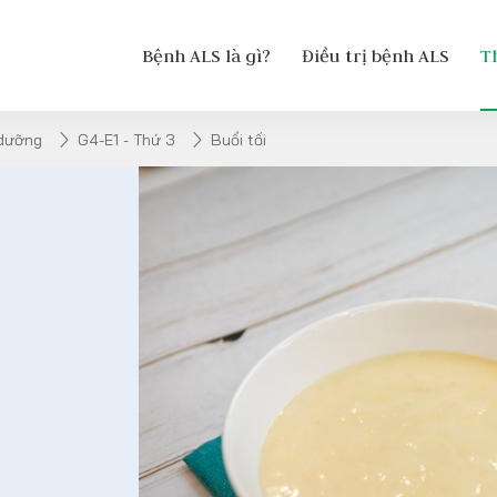
Bệnh ALS là gì?
Điều trị bệnh ALS
T
 dưỡng
G4-E1 - Thứ 3
Buổi tối