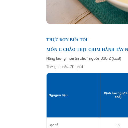
THỰC ĐƠN BỮA TỐI
MÓN 1: CHÁO THỊT CHIM HÀNH TÂY 
Năng lượng món ăn cho 1 người: 338,2 (kcal)
Thời gian nấu: 70 phút
Định lượng (đã
Nguyên liệu
chế)
Gạo tẻ
15