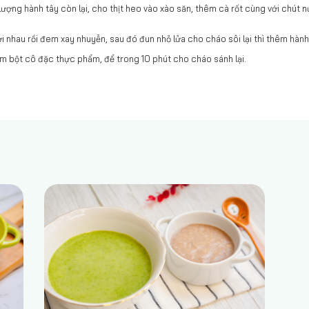
lượng hành tây còn lại, cho thịt heo vào xào săn, thêm cà rốt cùng với chút
ới nhau rồi đem xay nhuyễn, sau đó đun nhỏ lửa cho cháo sôi lại thì thêm hành 
m bột cô đặc thực phẩm, để trong 10 phút cho cháo sánh lại.