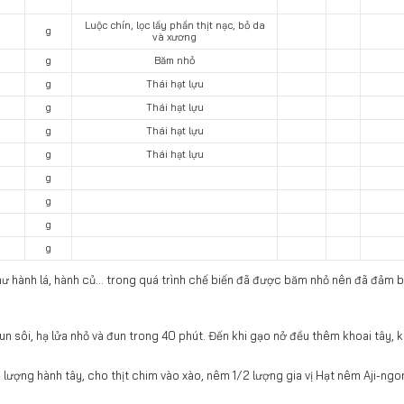
Luộc chín, lọc lấy phần thịt nạc, bỏ da
g
và xương
g
Băm nhỏ
g
Thái hạt lựu
g
Thái hạt lựu
g
Thái hạt lựu
g
Thái hạt lựu
g
g
g
g
hư hành lá, hành củ... trong quá trình chế biến đã được băm nhỏ nên đã đảm 
un sôi, hạ lửa nhỏ và đun trong 40 phút. Đến khi gạo nở đều thêm khoai tây, 
 lượng hành tây, cho thịt chim vào xào, nêm 1/2 lượng gia vị Hạt nêm Aji-ng