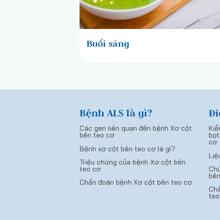
Buổi sáng
Bệnh ALS là gì?
Đi
Các gen liên quan đến bệnh Xơ cột
Kiể
bên teo cơ
bọt
cơ
Bệnh xơ cột bên teo cơ là gì?
Liệ
Triệu chứng của bệnh Xơ cột bên
teo cơ
Chứ
bên
Chẩn đoán bệnh Xơ cột bên teo cơ
Chẩ
teo