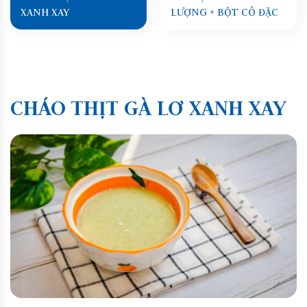
XANH XAY
LƯỢNG + BỘT CÔ ĐẶC
CHÁO THỊT GÀ LƠ XANH XAY