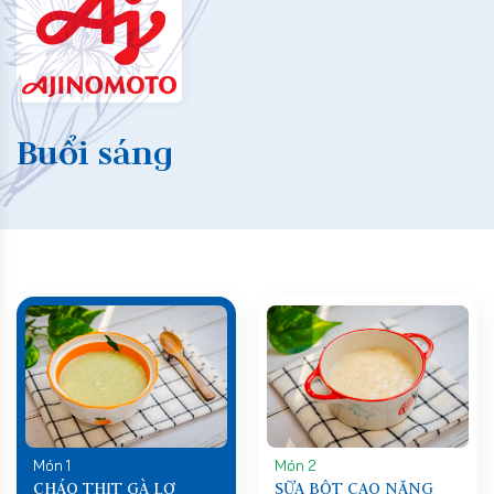
Buổi sáng
Món 1
Món 2
CHÁO THỊT GÀ LƠ
SỮA BỘT CAO NĂNG