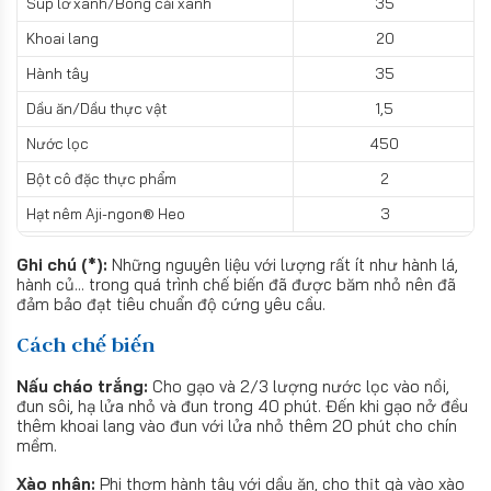
Súp lơ xanh/Bông cải xanh
35
Khoai lang
20
Hành tây
35
Dầu ăn/Dầu thực vật
1,5
Nước lọc
450
Bột cô đặc thực phẩm
2
Hạt nêm Aji-ngon® Heo
3
Ghi chú (*):
Những nguyên liệu với lượng rất ít như hành lá,
hành củ... trong quá trình chế biến đã được băm nhỏ nên đã
đảm bảo đạt tiêu chuẩn độ cứng yêu cầu.
Cách chế biến
Nấu cháo trắng:
Cho gạo và 2/3 lượng nước lọc vào nồi,
đun sôi, hạ lửa nhỏ và đun trong 40 phút. Đến khi gạo nở đều
thêm khoai lang vào đun với lửa nhỏ thêm 20 phút cho chín
mềm.
Xào nhân:
Phi thơm hành tây với dầu ăn, cho thịt gà vào xào