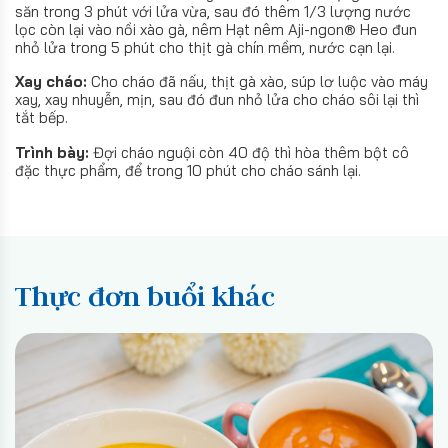
săn trong 3 phút với lửa vừa, sau đó thêm 1/3 lượng nước
lọc còn lại vào nồi xào gà, nêm Hạt nêm Aji-ngon® Heo đun
nhỏ lửa trong 5 phút cho thịt gà chín mềm, nước cạn lại.
Xay cháo:
Cho cháo đã nấu, thịt gà xào, súp lơ luộc vào máy
xay, xay nhuyễn, mịn, sau đó đun nhỏ lửa cho cháo sôi lại thì
tắt bếp.
Trình bày:
Đợi cháo nguội còn 40 độ thì hòa thêm bột cô
đặc thực phẩm, để trong 10 phút cho cháo sánh lại.
Thực đơn buổi khác