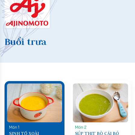
Buổi trưa
Món 1
Món 2
SINH TỐ XOÀI
SÚP THỊT BÒ CẢI BÓ