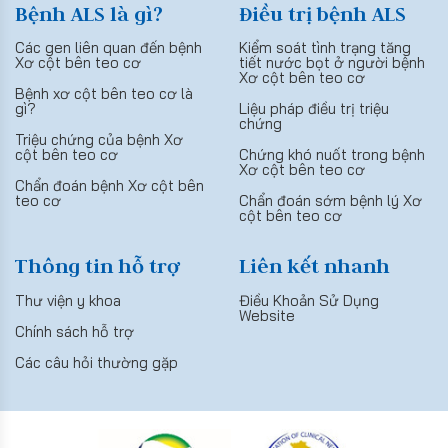
Bệnh ALS là gì?
Điều trị bệnh ALS
Các gen liên quan đến bệnh
Kiểm soát tình trạng tăng
Xơ cột bên teo cơ
tiết nước bọt ở người bệnh
Xơ cột bên teo cơ
Bệnh xơ cột bên teo cơ là
gì?
Liệu pháp điều trị triệu
chứng
Triệu chứng của bệnh Xơ
cột bên teo cơ
Chứng khó nuốt trong bệnh
Xơ cột bên teo cơ
Chẩn đoán bệnh Xơ cột bên
teo cơ
Chẩn đoán sớm bệnh lý Xơ
cột bên teo cơ
Thông tin hỗ trợ
Liên kết nhanh
Thư viện y khoa
Điều Khoản Sử Dụng
Website
Chính sách hỗ trợ
Các câu hỏi thường gặp