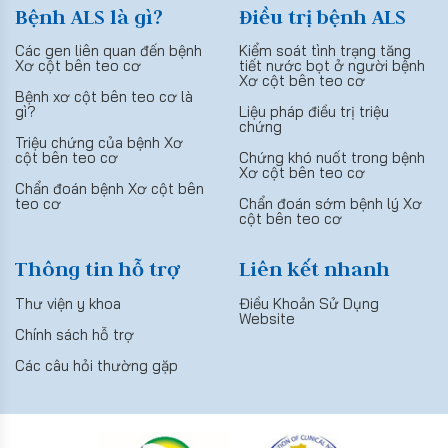
Bệnh ALS là gì?
Điều trị bệnh ALS
Các gen liên quan đến bệnh
Kiểm soát tình trạng tăng
Xơ cột bên teo cơ
tiết nước bọt ở người bệnh
Xơ cột bên teo cơ
Bệnh xơ cột bên teo cơ là
gì?
Liệu pháp điều trị triệu
chứng
Triệu chứng của bệnh Xơ
cột bên teo cơ
Chứng khó nuốt trong bệnh
Xơ cột bên teo cơ
Chẩn đoán bệnh Xơ cột bên
teo cơ
Chẩn đoán sớm bệnh lý Xơ
cột bên teo cơ
Thông tin hỗ trợ
Liên kết nhanh
Thư viện y khoa
Điều Khoản Sử Dụng
Website
Chính sách hỗ trợ
Các câu hỏi thường gặp