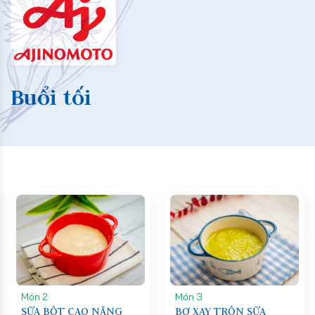
Buổi tối
Món 2
Món 3
SỮA BỘT CAO NĂNG
BƠ XAY TRỘN SỮA