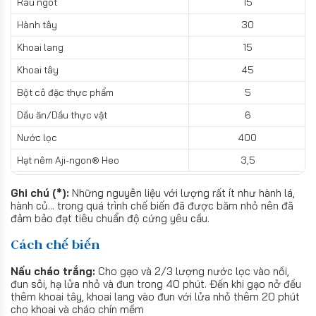
Rau ngót
15
Hành tây
30
Khoai lang
15
Khoai tây
45
Bột cô đặc thực phẩm
5
Dầu ăn/Dầu thực vật
6
Nước lọc
400
Hạt nêm Aji-ngon® Heo
3,5
Ghi chú (*):
Những nguyên liệu với lượng rất ít như hành lá,
hành củ... trong quá trình chế biến đã được băm nhỏ nên đã
đảm bảo đạt tiêu chuẩn độ cứng yêu cầu.
Cách chế biến
Nấu cháo trắng:
Cho gạo và 2/3 lượng nước lọc vào nồi,
đun sôi, hạ lửa nhỏ và đun trong 40 phút. Đến khi gạo nở đều
thêm khoai tây, khoai lang vào đun với lửa nhỏ thêm 20 phút
cho khoai và cháo chín mềm