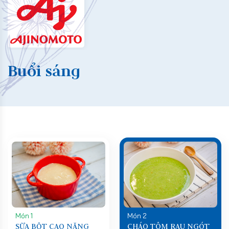
Buổi sáng
Món 1
Món 2
SỮA BỘT CAO NĂNG
CHÁO TÔM RAU NGÓT