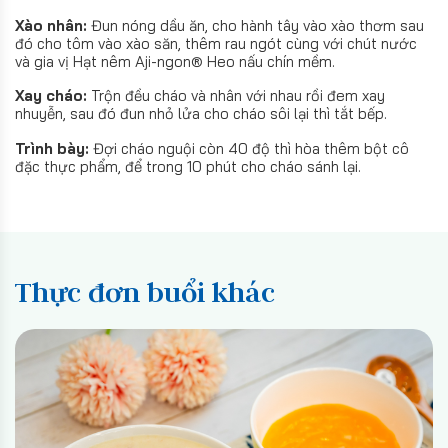
Xào nhân:
Đun nóng dầu ăn, cho hành tây vào xào thơm sau
đó cho tôm vào xào săn, thêm rau ngót cùng với chút nước
và gia vị Hạt nêm Aji-ngon® Heo nấu chín mềm.
Xay cháo:
Trộn đều cháo và nhân với nhau rồi đem xay
nhuyễn, sau đó đun nhỏ lửa cho cháo sôi lại thì tắt bếp.
Trình bày:
Đợi cháo nguội còn 40 độ thì hòa thêm bột cô
đặc thực phẩm, để trong 10 phút cho cháo sánh lại.
Thực đơn buổi khác