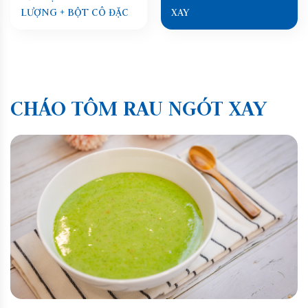
LƯỢNG + BỘT CÔ ĐẶC
XAY
CHÁO TÔM RAU NGÓT XAY