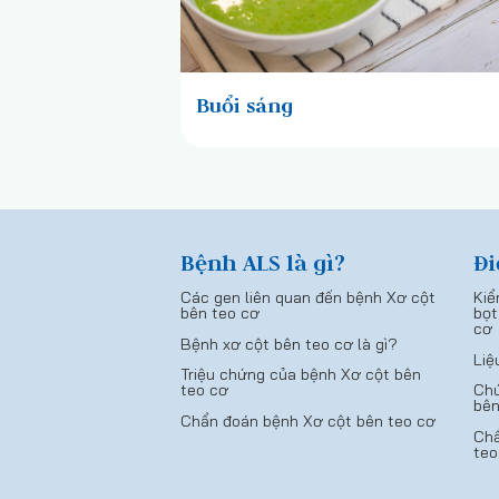
Buổi sáng
Bệnh ALS là gì?
Đi
Các gen liên quan đến bệnh Xơ cột
Kiể
bên teo cơ
bọt
cơ
Bệnh xơ cột bên teo cơ là gì?
Liệ
Triệu chứng của bệnh Xơ cột bên
teo cơ
Chứ
bên
Chẩn đoán bệnh Xơ cột bên teo cơ
Chẩ
teo