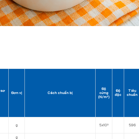
Độ
 sơ
Độ
Tiêu
Đơn vị
Cách chuẩn bị
cứng
đặc
chuẩn
(N/m²)
g
5x10³
596
g