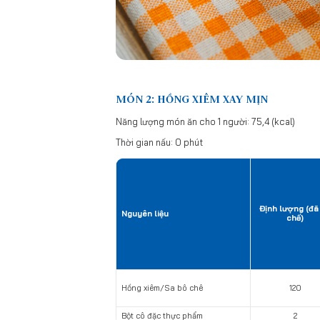
MÓN 2: HỒNG XIÊM XAY MỊN
Năng lượng món ăn cho 1 người: 75,4 (kcal)
Thời gian nấu: 0 phút
Định lượng (đã
Nguyên liệu
chế)
Hồng xiêm/Sa bô chê
120
Bột cô đặc thực phẩm
2