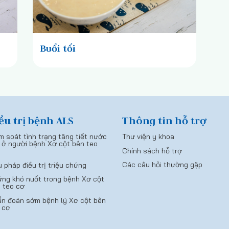
Buổi tối
ều trị bệnh ALS
Thông tin hỗ trợ
m soát tình trạng tăng tiết nước
Thư viện y khoa
 ở người bệnh Xơ cột bên teo
Chính sách hỗ trợ
Các câu hỏi thường gặp
u pháp điều trị triệu chứng
ng khó nuốt trong bệnh Xơ cột
 teo cơ
n đoán sớm bệnh lý Xơ cột bên
 cơ