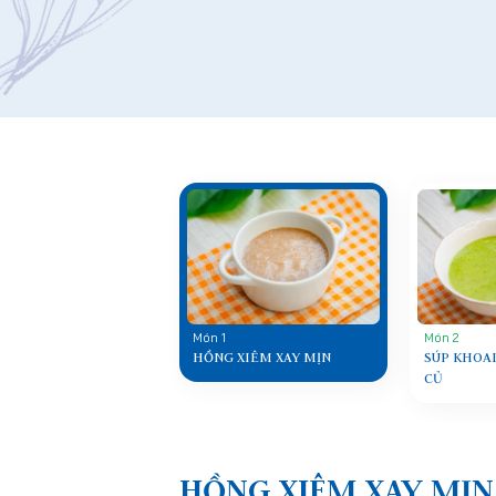
Món 1
Món 2
HỒNG XIÊM XAY MỊN
SÚP KHOAI
CỦ
HỒNG XIÊM XAY MỊN