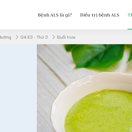
Bệnh ALS là gì?
Điều trị bệnh ALS
T
 dưỡng
G4-E3 - Thứ 3
Buổi trưa