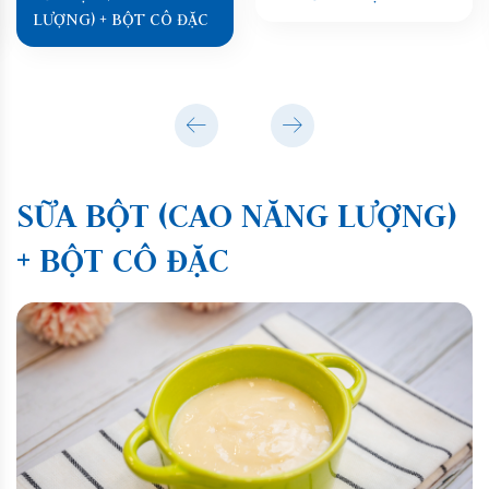
LƯỢNG) + BỘT CÔ ĐẶC
SỮA BỘT (CAO NĂNG LƯỢNG)
+ BỘT CÔ ĐẶC