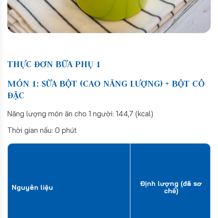
THỰC ĐƠN BỮA PHỤ 1
MÓN 1: SỮA BỘT (CAO NĂNG LƯỢNG) + BỘT CÔ
ĐẶC
Năng lượng món ăn cho 1 người: 144,7 (kcal)
Thời gian nấu: 0 phút
Định lượng (đã sơ
Nguyên liệu
chế)