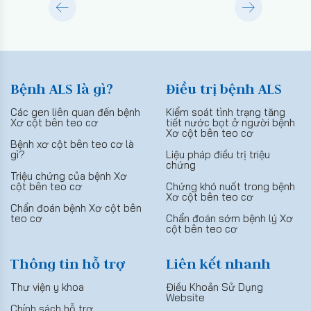
Bệnh ALS là gì?
Điều trị bệnh ALS
Các gen liên quan đến bệnh
Kiểm soát tình trạng tăng
Xơ cột bên teo cơ
tiết nước bọt ở người bệnh
Xơ cột bên teo cơ
Bệnh xơ cột bên teo cơ là
gì?
Liệu pháp điều trị triệu
chứng
Triệu chứng của bệnh Xơ
cột bên teo cơ
Chứng khó nuốt trong bệnh
Xơ cột bên teo cơ
Chẩn đoán bệnh Xơ cột bên
teo cơ
Chẩn đoán sớm bệnh lý Xơ
cột bên teo cơ
Thông tin hỗ trợ
Liên kết nhanh
Thư viện y khoa
Điều Khoản Sử Dụng
Website
Chính sách hỗ trợ