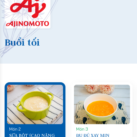
Buổi tối
Món 2
Món 3
SỮA BỘT (CAO NĂNG
ĐU ĐỦ XAY MỊN