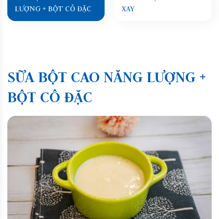
LƯỢNG + BỘT CÔ ĐẶC
XAY
SỮA BỘT CAO NĂNG LƯỢNG +
BỘT CÔ ĐẶC