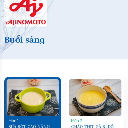
Buổi sáng
Món 1
Món 2
SỮA BỘT CAO NĂNG
CHÁO THỊT GÀ BÍ ĐỎ