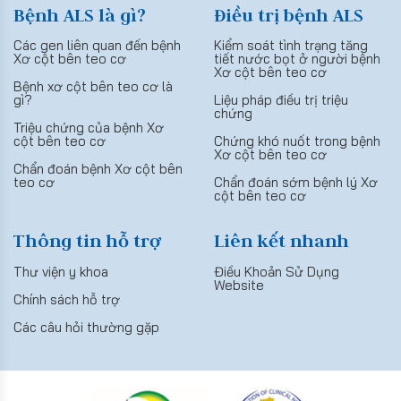
Bệnh ALS là gì?
Điều trị bệnh ALS
Các gen liên quan đến bệnh
Kiểm soát tình trạng tăng
Xơ cột bên teo cơ
tiết nước bọt ở người bệnh
Xơ cột bên teo cơ
Bệnh xơ cột bên teo cơ là
gì?
Liệu pháp điều trị triệu
chứng
Triệu chứng của bệnh Xơ
cột bên teo cơ
Chứng khó nuốt trong bệnh
Xơ cột bên teo cơ
Chẩn đoán bệnh Xơ cột bên
teo cơ
Chẩn đoán sớm bệnh lý Xơ
cột bên teo cơ
Thông tin hỗ trợ
Liên kết nhanh
Thư viện y khoa
Điều Khoản Sử Dụng
Website
Chính sách hỗ trợ
Các câu hỏi thường gặp