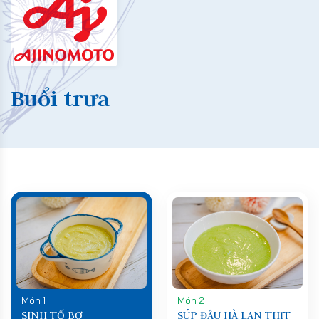
Buổi trưa
Món 1
Món 2
SINH TỐ BƠ
SÚP ĐẬU HÀ LAN THỊT