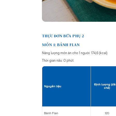
THỰC ĐƠN BỮA PHỤ 2
MÓN 1: BÁNH FLAN
Năng lượng món ăn cho 1 người: 174,6 (kcal)
Thời gian nấu: 0 phút
Định lượng (đã
Nguyên liệu
chế)
Bánh Flan
120