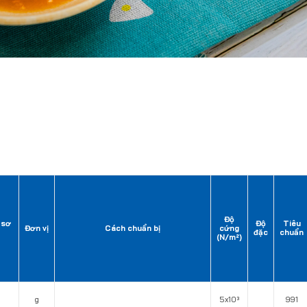
Độ
 sơ
Độ
Tiêu
Đơn vị
Cách chuẩn bị
cứng
đặc
chuẩn
(N/m²)
g
5x10³
991