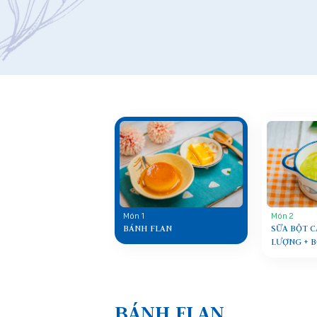
Món 1
Món 2
BÁNH FLAN
SỮA BỘT 
LƯỢNG + B
BÁNH FLAN