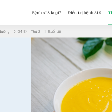
Bệnh ALS là gì?
Điều trị bệnh ALS
T
 dưỡng
G4-E4 - Thứ 2
Buổi tối