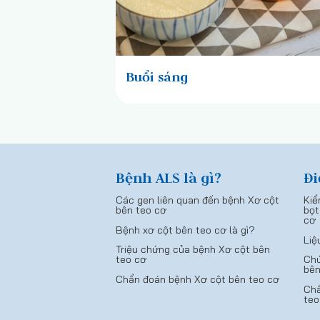
Buổi sáng
Bệnh ALS là gì?
Đi
Các gen liên quan đến bệnh Xơ cột
Kiể
bên teo cơ
bọt
cơ
Bệnh xơ cột bên teo cơ là gì?
Liệ
Triệu chứng của bệnh Xơ cột bên
teo cơ
Chứ
bên
Chẩn đoán bệnh Xơ cột bên teo cơ
Chẩ
teo