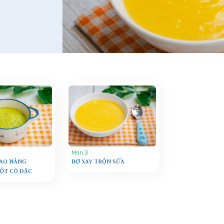
Món 3
CAO NĂNG
BƠ XAY TRỘN SỮA
ỘT CÔ ĐẶC