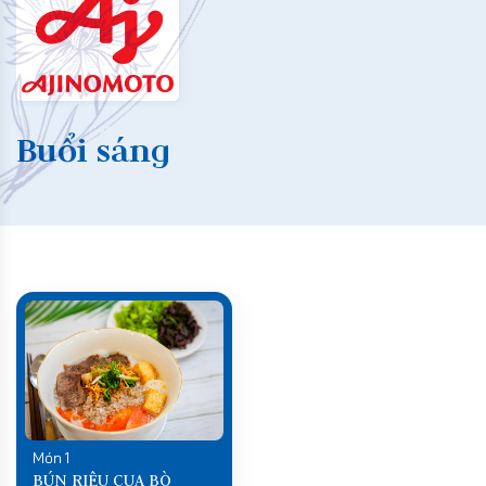
Buổi sáng
Món 1
BÚN RIÊU CUA BÒ