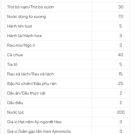
Thịt bò nạm/Thịt bò sườn
30
Nước dùng từ xương
70
Hành tím tươi
5
Hành lá/Hành hoa
3
Rau mùi/Ngò rí
3
Cà chua
40
Tía tô
5
Rau sà lách/Rau xà lách
15
Đậu hũ chiên/Đậu phụ rán
25
Dầu ăn/Dầu thực vật
2
Dầu điều
2
Nước lọc
200
Gia vị Hạt nêm Aji-ngon® Heo
3
Gia vị Giấm gạo lên men Ajinomoto
3