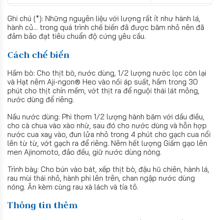
Ghi chú (*): Những nguyên liệu với lượng rất ít như hành lá,
hành củ... trong quá trình chế biến đã được băm nhỏ nên đã
đảm bảo đạt tiêu chuẩn độ cứng yêu cầu.
Cách chế biến
Hầm bò: Cho thịt bò, nước dùng, 1/2 lượng nước lọc còn lại
và Hạt nêm Aji-ngon® Heo vào nồi áp suất, hầm trong 30
phút cho thịt chín mềm, vớt thịt ra để nguội thái lát mỏng,
nước dùng để riêng.
Nấu nước dùng: Phi thơm 1/2 lượng hành băm với dầu điều,
cho cà chua vào xào nhừ, sau đó cho nước dùng và hỗn hợp
nước cua xay vào, đun lửa nhỏ trong 4 phút cho gạch cua nổi
lên từ từ, vớt gạch ra để riêng. Nêm hết lượng Giấm gạo lên
men Ajinomoto, đảo đều, giữ nước dùng nóng.
Trình bày: Cho bún vào bát, xếp thịt bò, đậu hũ chiên, hành lá,
rau mùi thái nhỏ, hành phi lên trên, chan ngập nước dùng
nóng. Ăn kèm cùng rau xà lách và tía tô.
Thông tin thêm