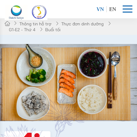
VN
EN
Thông tin hỗ trợ
Thực đơn dinh dưỡng
G1-E2 - Thứ 4
Buổi tối