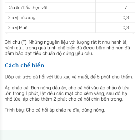
Dầu ăn/Dầu thực vật
7
Gia vị Tiêu xay
0,3
Gia vị Muối
0,3
Ghi chú (*): Những nguyên liệu với lượng rất ít như hành lá,
hành củ... trong quá trình chế biến đã được băm nhỏ nên đã
đảm bảo đạt tiêu chuẩn độ cứng yêu cầu.
Cách chế biến
Ướp cá: ướp cá hồi với tiêu xay và muối, để 5 phút cho thấm.
Áp chảo cá: Đun nóng dầu ăn, cho cá hồi vào áp chảo ở lửa
lớn trong 1 phút, lật đều các mặt cho xém vàng, sau đó hạ
nhỏ lửa, áp chảo thêm 2 phút cho cá hồi chín bên trong.
Trình bày: Cho cá hồi áp chảo ra đĩa, dùng nóng.