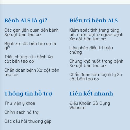
Bệnh ALS là gì?
Điều trị bệnh ALS
Các gen liên quan đến bệnh
Kiểm soát tình trạng tăng
Xơ cột bên teo cơ
tiết nước bọt ở người bệnh
Xơ cột bên teo cơ
Bệnh xơ cột bên teo cơ là
gì?
Liệu pháp điều trị triệu
chứng
Triệu chứng của bệnh Xơ
cột bên teo cơ
Chứng khó nuốt trong bệnh
Xơ cột bên teo cơ
Chẩn đoán bệnh Xơ cột bên
teo cơ
Chẩn đoán sớm bệnh lý Xơ
cột bên teo cơ
Thông tin hỗ trợ
Liên kết nhanh
Thư viện y khoa
Điều Khoản Sử Dụng
Website
Chính sách hỗ trợ
Các câu hỏi thường gặp