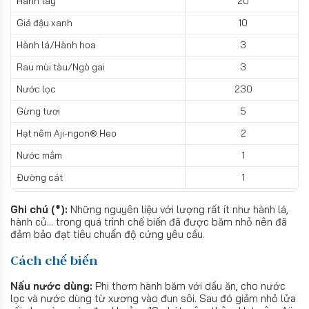
Hành tây
20
Giá đậu xanh
10
Hành lá/Hành hoa
3
Rau mùi tàu/Ngò gai
3
Nước lọc
230
Gừng tươi
5
Hạt nêm Aji-ngon® Heo
2
Nước mắm
1
Đường cát
1
Ghi chú (*):
Những nguyên liệu với lượng rất ít như hành lá,
hành củ... trong quá trình chế biến đã được băm nhỏ nên đã
đảm bảo đạt tiêu chuẩn độ cứng yêu cầu.
Cách chế biến
Nấu nước dùng:
Phi thơm hành băm với dầu ăn, cho nước
lọc và nước dùng từ xương vào đun sôi. Sau đó giảm nhỏ lửa