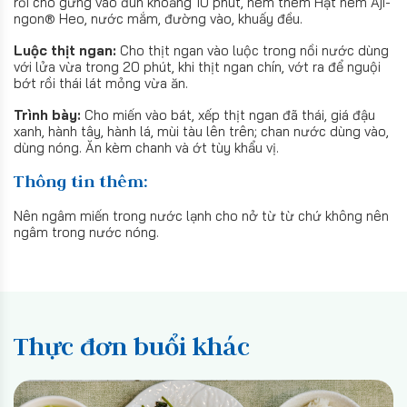
rồi cho gừng vào đun khoảng 10 phút, nêm thêm Hạt nêm Aji-
ngon® Heo, nước mắm, đường vào, khuấy đều.
Luộc thịt ngan:
Cho thịt ngan vào luộc trong nồi nước dùng
với lửa vừa trong 20 phút, khi thịt ngan chín, vớt ra để nguội
bớt rồi thái lát mỏng vừa ăn.
Trình bày:
Cho miến vào bát, xếp thịt ngan đã thái, giá đậu
xanh, hành tây, hành lá, mùi tàu lên trên; chan nước dùng vào,
dùng nóng. Ăn kèm chanh và ớt tùy khẩu vị.
Thông tin thêm:
Nên ngâm miến trong nước lạnh cho nở từ từ chứ không nên
ngâm trong nước nóng.
Thực đơn buổi khác