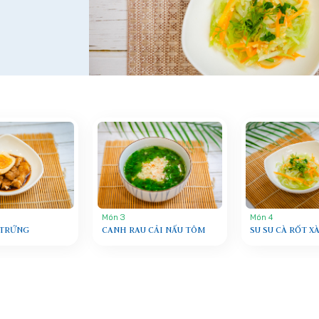
Món 3
Món 4
 TRỨNG
CANH RAU CẢI NẤU TÔM
SU SU CÀ RỐT X