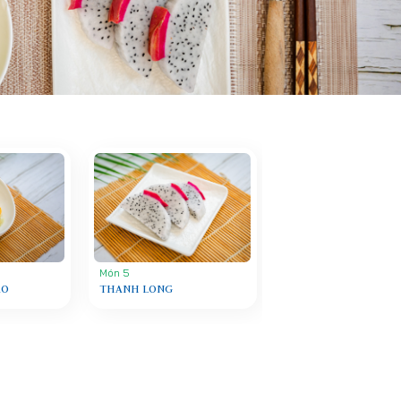
Món 5
ÀO
THANH LONG