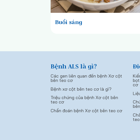
Buổi sáng
Bệnh ALS là gì?
Đi
Các gen liên quan đến bệnh Xơ cột
Kiể
bên teo cơ
bọt
cơ
Bệnh xơ cột bên teo cơ là gì?
Liệ
Triệu chứng của bệnh Xơ cột bên
teo cơ
Chứ
bên
Chẩn đoán bệnh Xơ cột bên teo cơ
Chẩ
teo