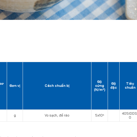
Độ
sơ
Độ
Tiêu
Đơn vị
Cách chuẩn bị
cứng
đặc
chuẩn
(N/m²)
405IDDS
g
Vo sạch, để ráo
5x10⁵
0