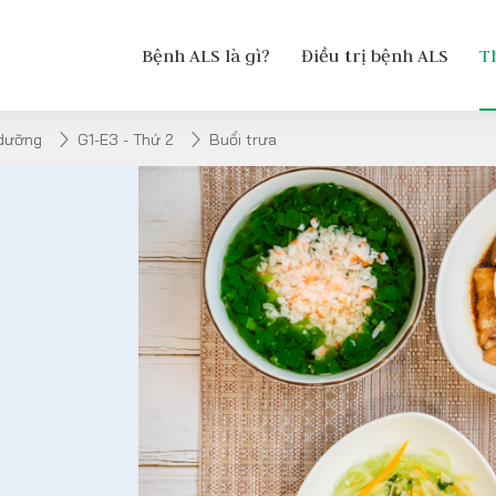
Bệnh ALS là gì?
Điều trị bệnh ALS
T
 dưỡng
G1-E3 - Thứ 2
Buổi trưa