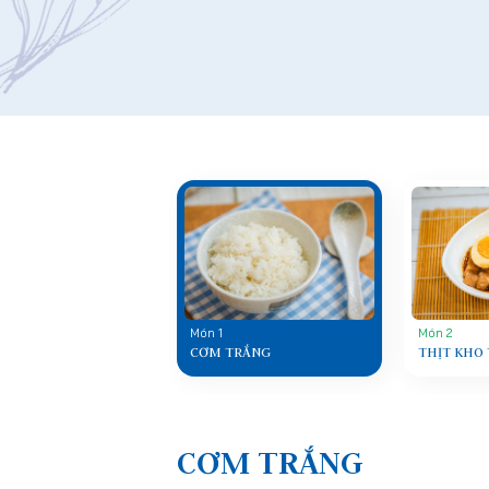
Món 1
Món 2
CƠM TRẮNG
THỊT KHO
CƠM TRẮNG