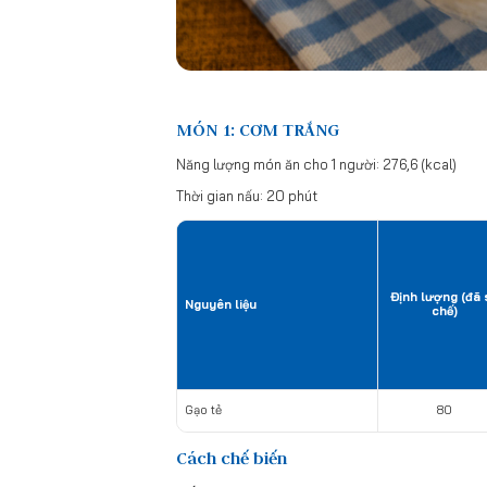
MÓN 1: CƠM TRẮNG
Năng lượng món ăn cho 1 người: 276,6 (kcal)
Thời gian nấu: 20 phút
Định lượng (đã 
Nguyên liệu
chế)
Gạo tẻ
80
Cách chế biến