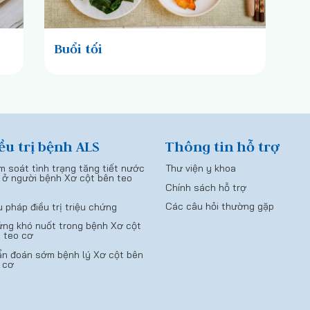
Buổi tối
ều trị bệnh ALS
Thông tin hỗ trợ
m soát tình trạng tăng tiết nước
Thư viện y khoa
 ở người bệnh Xơ cột bên teo
Chính sách hỗ trợ
Các câu hỏi thường gặp
u pháp điều trị triệu chứng
ng khó nuốt trong bệnh Xơ cột
 teo cơ
n đoán sớm bệnh lý Xơ cột bên
 cơ