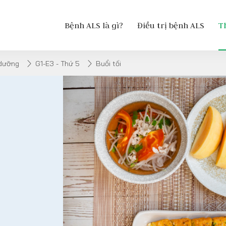
Bệnh ALS là gì?
Điều trị bệnh ALS
T
 dưỡng
G1-E3 - Thứ 5
Buổi tối