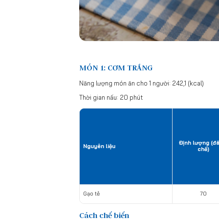
MÓN 1: CƠM TRẮNG
Năng lượng món ăn cho 1 người: 242,1 (kcal)
Thời gian nấu: 20 phút
Định lượng (đ
Nguyên liệu
chế)
Gạo tẻ
70
Cách chế biến