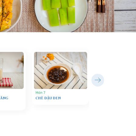
Món 7
ĂNG
CHÈ ĐẬU ĐEN