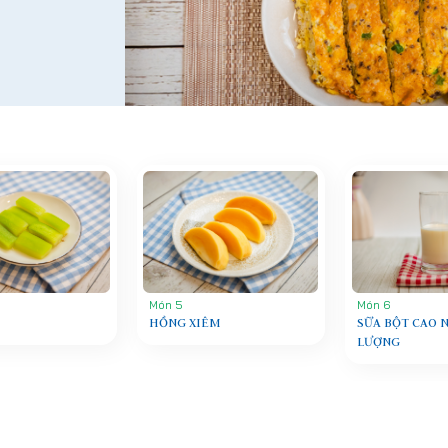
Món 5
Món 6
HỒNG XIÊM
SỮA BỘT CAO N
LƯỢNG