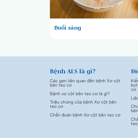
Buổi sáng
Bệnh ALS là gì?
Đi
Các gen liên quan đến bệnh Xơ cột
Kiể
bên teo cơ
bọt
cơ
Bệnh xơ cột bên teo cơ là gì?
Liệ
Triệu chứng của bệnh Xơ cột bên
teo cơ
Chứ
bên
Chẩn đoán bệnh Xơ cột bên teo cơ
Chẩ
teo