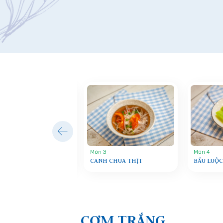
Món 3
Món 4
TRỨNG
CANH CHUA THỊT
BẦU LUỘC
CƠM TRẮNG