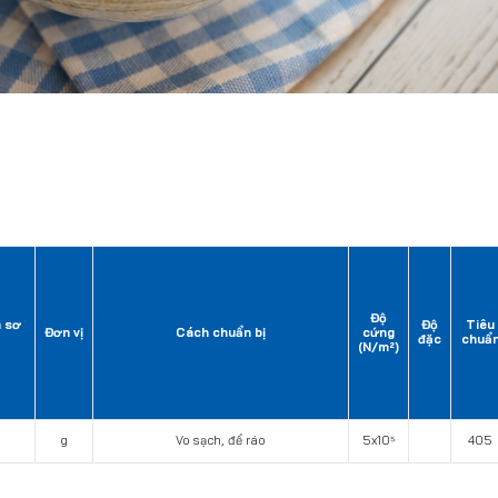
Độ
ã sơ
Độ
Tiêu
Đơn vị
Cách chuẩn bị
cứng
đặc
chuẩ
(N/m²)
g
Vo sạch, để ráo
5x10⁵
405