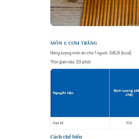
MÓN 1: CƠM TRẮNG
Năng lượng món ăn cho 1 người: 345,8 (kcal)
Thời gian nấu: 20 phút
Định lượng (đ
Nguyên liệu
chế)
Gạo tẻ
100
Cách chế biến