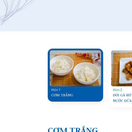
Món 1
Món 2
CƠM TRẮNG
ĐÙI GÀ RÚ
NƯỚC DỪA
CƠM TRẮNG