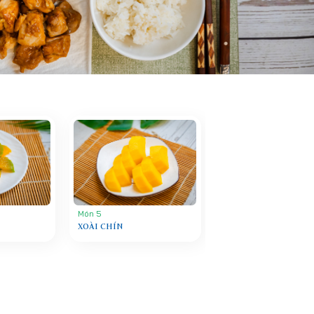
Món 5
XOÀI CHÍN