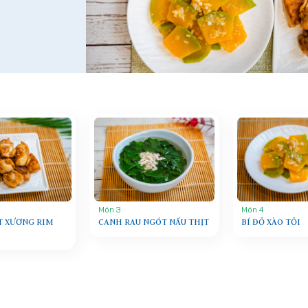
Món 3
Món 4
T XƯƠNG RIM
CANH RAU NGÓT NẤU THỊT
BÍ ĐỎ XÀO TỎI