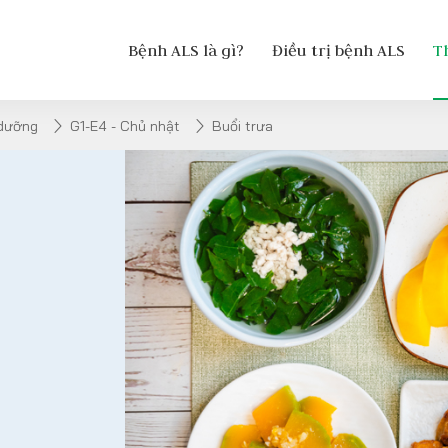
Bệnh ALS là gì?
Điều trị bệnh ALS
T
 dưỡng
G1-E4 - Chủ nhật
Buổi trưa