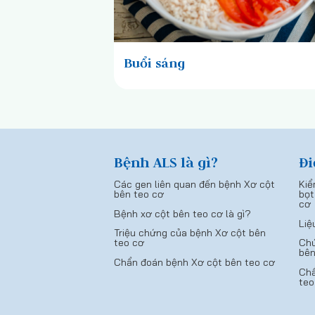
Buổi sáng
Bệnh ALS là gì?
Đi
Các gen liên quan đến bệnh Xơ cột
Kiể
bên teo cơ
bọt
cơ
Bệnh xơ cột bên teo cơ là gì?
Liệ
Triệu chứng của bệnh Xơ cột bên
teo cơ
Chứ
bên
Chẩn đoán bệnh Xơ cột bên teo cơ
Chẩ
teo