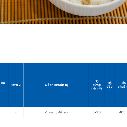
Độ
ã sơ
Độ
Tiêu
Đơn vị
Cách chuẩn bị
cứng
đặc
chuẩ
(N/m²)
g
Vo sạch, để ráo
5x10⁵
405