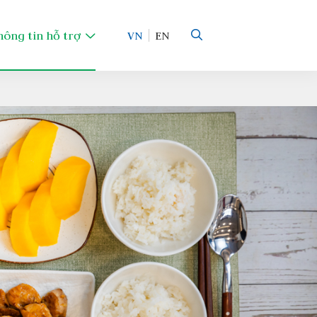
hông tin hỗ trợ
VN
EN