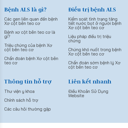
Bệnh ALS là gì?
Điều trị bệnh ALS
Các gen liên quan đến bệnh
Kiểm soát tình trạng tăng
Xơ cột bên teo cơ
tiết nước bọt ở người bệnh
Xơ cột bên teo cơ
Bệnh xơ cột bên teo cơ là
gì?
Liệu pháp điều trị triệu
chứng
Triệu chứng của bệnh Xơ
cột bên teo cơ
Chứng khó nuốt trong bệnh
Xơ cột bên teo cơ
Chẩn đoán bệnh Xơ cột bên
teo cơ
Chẩn đoán sớm bệnh lý Xơ
cột bên teo cơ
Thông tin hỗ trợ
Liên kết nhanh
Thư viện y khoa
Điều Khoản Sử Dụng
Website
Chính sách hỗ trợ
Các câu hỏi thường gặp