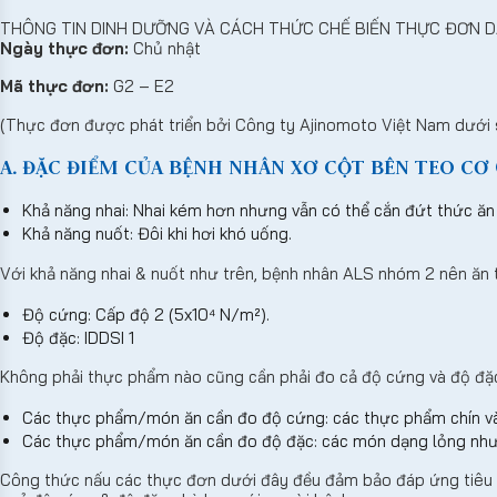
THÔNG TIN DINH DƯỠNG VÀ CÁCH THỨC CHẾ BIẾN THỰC ĐƠN D
Ngày thực đơn:
Chủ nhật
Mã thực đơn:
G2 – E2
(Thực đơn được phát triển bởi Công ty Ajinomoto Việt Nam dưới 
A. ĐẶC ĐIỂM CỦA BỆNH NHÂN XƠ CỘT BÊN TEO CƠ (
Khả năng nhai: Nhai kém hơn nhưng vẫn có thể cắn đứt thức ăn
Khả năng nuốt: Đôi khi hơi khó uống.
Với khả năng nhai & nuốt như trên, bệnh nhân ALS nhóm 2 nên ăn
Độ cứng: Cấp độ 2 (5x10⁴ N/m²).
Độ đặc: IDDSI 1
Không phải thực phẩm nào cũng cần phải đo cả độ cứng và độ đặ
Các thực phẩm/món ăn cần đo độ cứng: các thực phẩm chín và
Các thực phẩm/món ăn cần đo độ đặc: các món dạng lỏng như 
Công thức nấu các thực đơn dưới đây đều đảm bảo đáp ứng tiêu c