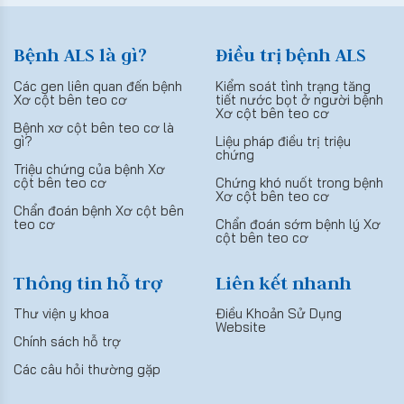
Bệnh ALS là gì?
Điều trị bệnh ALS
Các gen liên quan đến bệnh
Kiểm soát tình trạng tăng
Xơ cột bên teo cơ
tiết nước bọt ở người bệnh
Xơ cột bên teo cơ
Bệnh xơ cột bên teo cơ là
gì?
Liệu pháp điều trị triệu
chứng
Triệu chứng của bệnh Xơ
cột bên teo cơ
Chứng khó nuốt trong bệnh
Xơ cột bên teo cơ
Chẩn đoán bệnh Xơ cột bên
teo cơ
Chẩn đoán sớm bệnh lý Xơ
cột bên teo cơ
Thông tin hỗ trợ
Liên kết nhanh
Thư viện y khoa
Điều Khoản Sử Dụng
Website
Chính sách hỗ trợ
Các câu hỏi thường gặp