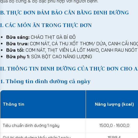
quả độ cứng & độ đặc phù hợp với người bệnh.
B. THỰC ĐƠN ĐẢM BẢO CÂN BẰNG DINH DƯỠNG
I. CÁC MÓN ĂN TRONG THỰC ĐƠN
Bữa sáng:
CHÁO THỊT GÀ BÍ ĐỎ
Bữa trưa:
CƠM NÁT, CÁ THU XỐT THƠM/ DỨA, CANH CẢI NGỌ
Bữa tối:
CƠM NÁT, THỊT VIÊN LÁ LỐT MAYO, CANH RAU NGÓT
Bữa phụ 1:
SỮA BỘT CAO NĂNG LƯỢNG
II. THÔNG TIN DINH DƯỠNG CỦA THỰC ĐƠN CHO A
1. Thông tin dinh dưỡng cả ngày
Thông tin
Năng lượng (kcal)
Tiêu chuẩn dinh dưỡng 1 ngày
1500,0 - 1600,0
Giá trị dinh dưỡng khẩu phần 1 ngày
1599,4