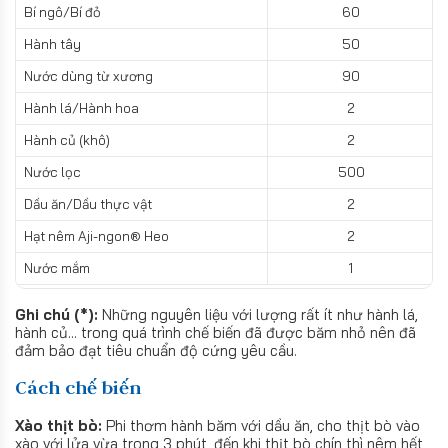
Bí ngô/Bí đỏ
60
Hành tây
50
Nước dùng từ xương
90
Hành lá/Hành hoa
2
Hành củ (khô)
2
Nước lọc
500
Dầu ăn/Dầu thực vật
2
Hạt nêm Aji-ngon® Heo
2
Nước mắm
1
Ghi chú (*):
Những nguyên liệu với lượng rất ít như hành lá,
hành củ... trong quá trình chế biến đã được băm nhỏ nên đã
đảm bảo đạt tiêu chuẩn độ cứng yêu cầu.
Cách chế biến
Xào thịt bò:
Phi thơm hành băm với dầu ăn, cho thịt bò vào
xào với lửa vừa trong 3 phút, đến khi thịt bò chín thì nêm hết