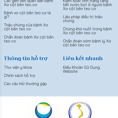
Các gen liên quan đến bệnh
Kiểm soát tình trạng tăng
Xơ cột bên teo cơ
tiết nước bọt ở người bệnh
Xơ cột bên teo cơ
Bệnh xơ cột bên teo cơ là
gì?
Liệu pháp điều trị triệu
chứng
Triệu chứng của bệnh Xơ
cột bên teo cơ
Chứng khó nuốt trong bệnh
Xơ cột bên teo cơ
Chẩn đoán bệnh Xơ cột bên
teo cơ
Chẩn đoán sớm bệnh lý Xơ
cột bên teo cơ
Thông tin hỗ trợ
Liên kết nhanh
Thư viện y khoa
Điều Khoản Sử Dụng
Website
Chính sách hỗ trợ
Các câu hỏi thường gặp