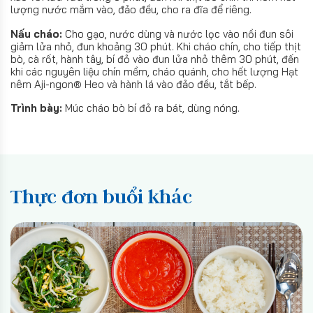
lượng nước mắm vào, đảo đều, cho ra đĩa để riêng.
Nấu cháo:
Cho gạo, nước dùng và nước lọc vào nồi đun sôi
giảm lửa nhỏ, đun khoảng 30 phút. Khi cháo chín, cho tiếp thịt
bò, cà rốt, hành tây, bí đỏ vào đun lửa nhỏ thêm 30 phút, đến
khi các nguyên liệu chín mềm, cháo quánh, cho hết lượng Hạt
nêm Aji-ngon® Heo và hành lá vào đảo đều, tắt bếp.
Trình bày:
Múc cháo bò bí đỏ ra bát, dùng nóng.
Thực đơn buổi khác