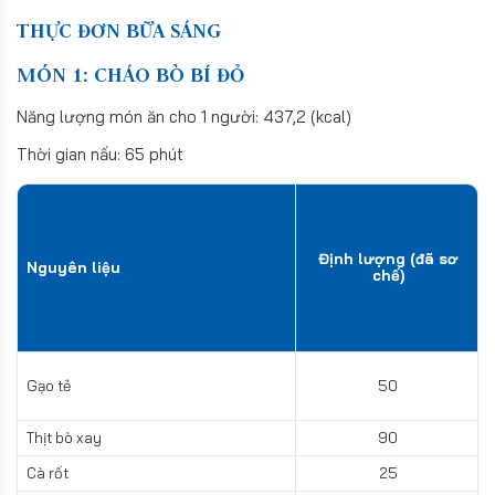
THỰC ĐƠN BỮA SÁNG
MÓN 1: CHÁO BÒ BÍ ĐỎ
Năng lượng món ăn cho 1 người: 437,2 (kcal)
Thời gian nấu: 65 phút
Định lượng (đã sơ
Nguyên liệu
chế)
Gạo tẻ
50
Thịt bò xay
90
Cà rốt
25