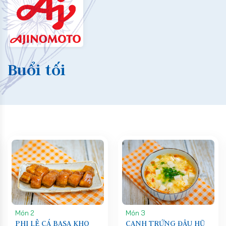
Buổi tối
Món 2
Món 3
PHI LÊ CÁ BASA KHO
CANH TRỨNG ĐẬU HŨ