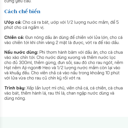
cứng yêu cầu.
Cách chế biến
Ướp cá:
Cho cá ra bát, ướp với 1/2 lượng nước mắm, để 5
phút cho cá ngấm vị.
Chiên cá:
Đun nóng dầu ăn dùng để chiên với lửa lớn, cho cá
vào chiên tới khi chín vàng 2 mặt là được, vớt ra để ráo dầu.
Nấu nước dùng:
Phi thơm hành băm với dầu ăn, cho cà chua
vào xào chín tới. Cho nước dùng xương và thêm nước lọc
cho đủ 300ml, thêm gừng, đun sôi, sau đó cho rau ngót, nêm
Hạt nêm Aji-ngon® Heo và 1/2 lượng nước mắm còn lại vào
và khuấy đều. Cho viên chả cá vào nấu trong khoảng 10 phút
với lửa vừa cho rau củ chín kỹ rồi vớt ra.
Trình bày:
Xếp lần lượt mì chũ, viên chả cá, cá chiên, cà chua
vào bát, thêm hành lá, rau thì là, chan ngập nước dùng và
dùng nóng.