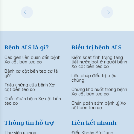
Bệnh ALS là gì?
Điều trị bệnh ALS
Các gen liên quan đến bệnh
Kiểm soát tình trạng tăng
Xơ cột bên teo cơ
tiết nước bọt ở người bệnh
Xơ cột bên teo cơ
Bệnh xơ cột bên teo cơ là
gì?
Liệu pháp điều trị triệu
chứng
Triệu chứng của bệnh Xơ
cột bên teo cơ
Chứng khó nuốt trong bệnh
Xơ cột bên teo cơ
Chẩn đoán bệnh Xơ cột bên
teo cơ
Chẩn đoán sớm bệnh lý Xơ
cột bên teo cơ
Thông tin hỗ trợ
Liên kết nhanh
Thư viện y khoa
Điều Khoản Sử Dụng