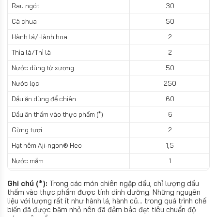
Rau ngót
30
Cà chua
50
Hành lá/Hành hoa
2
Thìa là/Thì là
2
Nước dùng từ xương
50
Nước lọc
250
Dầu ăn dùng để chiên
60
Dầu ăn thấm vào thực phẩm (*)
6
Gừng tươi
2
Hạt nêm Aji-ngon® Heo
1,5
Nước mắm
1
Ghi chú (*):
Trong các món chiên ngập dầu, chỉ lượng dầu
thấm vào thực phẩm được tính dinh dưỡng. Những nguyên
liệu với lượng rất ít như hành lá, hành củ... trong quá trình chế
biến đã được băm nhỏ nên đã đảm bảo đạt tiêu chuẩn độ