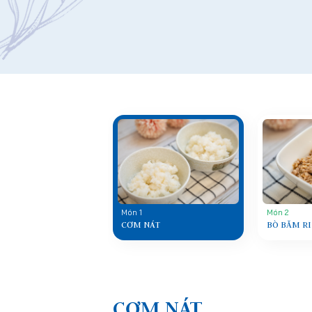
Món 1
Món 2
CƠM NÁT
BÒ BĂM RI
CƠM NÁT