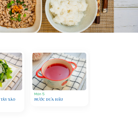
Món 5
 TÂY XÀO
NƯỚC DƯA HẤU