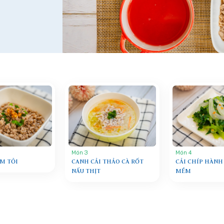
Món 3
Món 4
M TỎI
CANH CẢI THẢO CÀ RỐT
CẢI CHÍP HÀNH
NẤU THỊT
MỀM