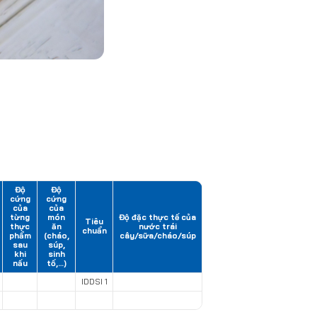
Độ
Độ
cứng
cứng
của
của
từng
món
Độ đặc thực tế của
Tiêu
thực
ăn
nước trái
chuẩn
phẩm
(cháo,
cây/sữa/cháo/súp
sau
súp,
khi
sinh
nấu
tố,…)
IDDSI 1