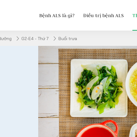
Bệnh ALS là gì?
Điều trị bệnh ALS
T
 dưỡng
G2-E4 - Thứ 7
Buổi trưa