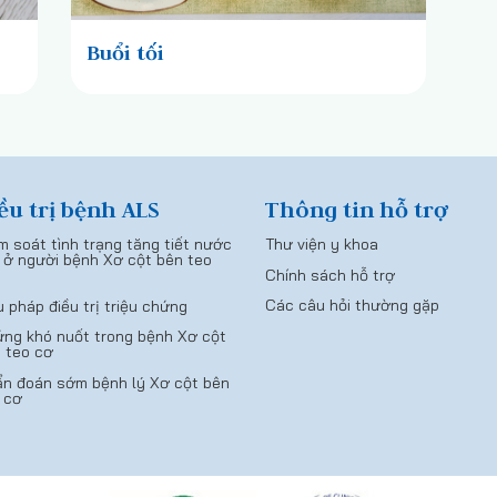
Buổi tối
ều trị bệnh ALS
Thông tin hỗ trợ
m soát tình trạng tăng tiết nước
Thư viện y khoa
 ở người bệnh Xơ cột bên teo
Chính sách hỗ trợ
Các câu hỏi thường gặp
u pháp điều trị triệu chứng
ng khó nuốt trong bệnh Xơ cột
 teo cơ
n đoán sớm bệnh lý Xơ cột bên
 cơ