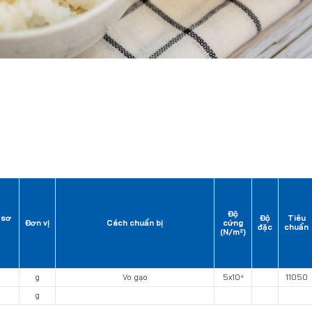
Độ
 sơ
Độ
Tiêu
Đơn vị
Cách chuẩn bị
cứng
đặc
chuẩn
(N/m²)
g
Vo gạo
5x10⁴
11050
g