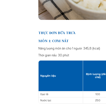
THỰC ĐƠN BỮA TRƯA
MÓN 1: CƠM NÁT
Năng lượng món ăn cho 1 người: 345,8 (kcal)
Thời gian nấu: 30 phút
Định lượng (đã
Nguyên liệu
chế)
Gạo tẻ
100
Nước lọc
250