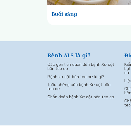
Buổi sáng
Bệnh ALS là gì?
Đi
Các gen liên quan đến bệnh Xơ cột
Kiể
bên teo cơ
bọt
cơ
Bệnh xơ cột bên teo cơ là gì?
Liệ
Triệu chứng của bệnh Xơ cột bên
teo cơ
Chứ
bên
Chẩn đoán bệnh Xơ cột bên teo cơ
Chẩ
teo